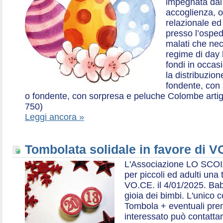
impegnata dal 2
accoglienza, o
relazionale ed a
presso l’ospe
malati che nec
regime di day 
fondi in occas
la distribuzion
fondente, con 
o fondente, con sorpresa e peluche Colombe artigia
750)
Leggi ancora »
Tombolata solidale in favore di V
L'Associazione LO SCOI
per piccoli ed adulti una 
VO.CE. il 4/01/2025. Bab
gioia dei bimbi. L'unico c
Tombola + eventuali prem
interessato può contatta