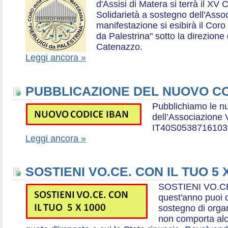
d'Assisi di Matera si terrà il XV 
Solidarietà a sostegno dell'Ass
manifestazione si esibirà il Coro
da Palestrina" sotto la direzion
Catenazzo.
Leggi ancora »
PUBBLICAZIONE DEL NUOVO CO
Pubblichiamo le n
dell’Associazione
IT40S0538716103
Leggi ancora »
SOSTIENI VO.CE. CON IL TUO 5 
SOSTIENI VO.CE
quest'anno puoi d
sostegno di organ
non comporta al