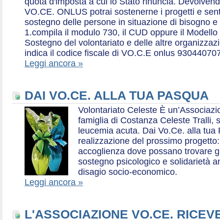
quota d'imposta a cui lo Stato rinuncia. Devolvend
VO.CE. ONLUS potrai sostenerne i progetti e sentirt
sostegno delle persone in situazione di bisogno e
1.compila il modulo 730, il CUD oppure il Modello 
Sostegno del volontariato e delle altre organizzazio
indica il codice fiscale di VO.C.E onlus 93044070
Leggi ancora »
DAI VO.CE. ALLA TUA PASQUA
Volontariato Celeste È un’Associaz
famiglia di Costanza Celeste Tralli, 
leucemia acuta. Dai Vo.Ce. alla tua 
realizzazione del prossimo progetto: 
accoglienza dove possano trovare gr
sostegno psicologico e solidarietà a
disagio socio-economico.
Leggi ancora »
L'ASSOCIAZIONE VO.CE. RICEV