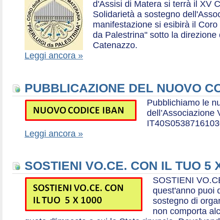
d'Assisi di Matera si terrà il XV 
Solidarietà a sostegno dell'Ass
manifestazione si esibirà il Coro
da Palestrina" sotto la direzion
Catenazzo.
Leggi ancora »
PUBBLICAZIONE DEL NUOVO CO
Pubblichiamo le n
dell’Associazione
IT40S0538716103
Leggi ancora »
SOSTIENI VO.CE. CON IL TUO 5 
SOSTIENI VO.CE
quest'anno puoi d
sostegno di organ
non comporta al