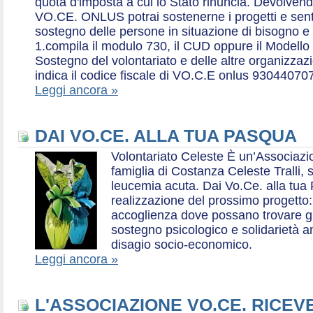
quota d'imposta a cui lo Stato rinuncia. Devolvend
VO.CE. ONLUS potrai sostenerne i progetti e sentirt
sostegno delle persone in situazione di bisogno e
1.compila il modulo 730, il CUD oppure il Modello 
Sostegno del volontariato e delle altre organizzazio
indica il codice fiscale di VO.C.E onlus 93044070
Leggi ancora »
DAI VO.CE. ALLA TUA PASQUA
Volontariato Celeste È un’Associaz
famiglia di Costanza Celeste Tralli, 
leucemia acuta. Dai Vo.Ce. alla tua 
realizzazione del prossimo progetto: 
accoglienza dove possano trovare gr
sostegno psicologico e solidarietà a
disagio socio-economico.
Leggi ancora »
L'ASSOCIAZIONE VO.CE. RICEV