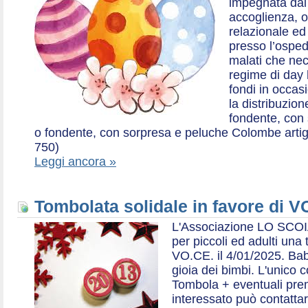
impegnata dal 2
accoglienza, o
relazionale ed a
presso l’ospe
malati che nec
regime di day 
fondi in occas
la distribuzion
fondente, con 
o fondente, con sorpresa e peluche Colombe artigia
750)
Leggi ancora »
Tombolata solidale in favore di V
L'Associazione LO SCOI
per piccoli ed adulti una 
VO.CE. il 4/01/2025. Bab
gioia dei bimbi. L'unico c
Tombola + eventuali prem
interessato può contatta