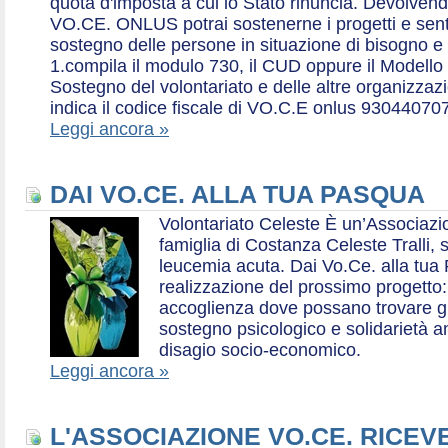
quota d'imposta a cui lo Stato rinuncia. Devolvend
VO.CE. ONLUS potrai sostenerne i progetti e sentirt
sostegno delle persone in situazione di bisogno e
1.compila il modulo 730, il CUD oppure il Modello 
Sostegno del volontariato e delle altre organizzazio
indica il codice fiscale di VO.C.E onlus 93044070
Leggi ancora »
DAI VO.CE. ALLA TUA PASQUA
Volontariato Celeste È un’Associaz
famiglia di Costanza Celeste Tralli, 
leucemia acuta. Dai Vo.Ce. alla tua 
realizzazione del prossimo progetto: 
accoglienza dove possano trovare gr
sostegno psicologico e solidarietà a
disagio socio-economico.
Leggi ancora »
L'ASSOCIAZIONE VO.CE. RICEV