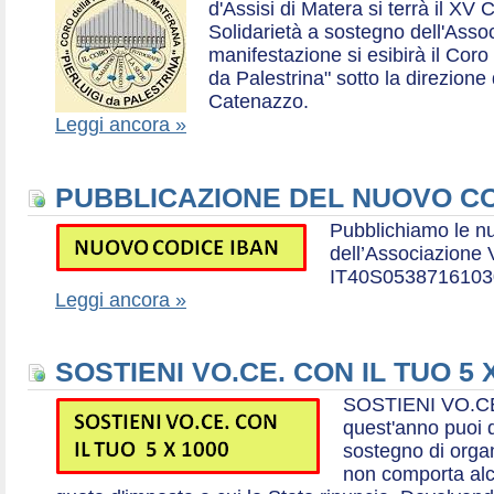
d'Assisi di Matera si terrà il XV 
Solidarietà a sostegno dell'Ass
manifestazione si esibirà il Coro
da Palestrina" sotto la direzion
Catenazzo.
Leggi ancora »
PUBBLICAZIONE DEL NUOVO CO
Pubblichiamo le n
dell’Associazione
IT40S0538716103
Leggi ancora »
SOSTIENI VO.CE. CON IL TUO 5 
SOSTIENI VO.CE
quest'anno puoi d
sostegno di organ
non comporta al