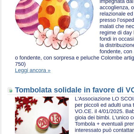
impegnata dal 2
accoglienza, o
relazionale ed a
presso l’ospe
malati che nec
regime di day 
fondi in occas
la distribuzion
fondente, con 
o fondente, con sorpresa e peluche Colombe artigia
750)
Leggi ancora »
Tombolata solidale in favore di V
L'Associazione LO SCOI
per piccoli ed adulti una 
VO.CE. il 4/01/2025. Bab
gioia dei bimbi. L'unico c
Tombola + eventuali prem
interessato può contatta