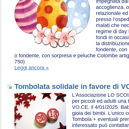
impegnata dal 2
accoglienza, o
relazionale ed a
presso l’ospe
malati che nec
regime di day 
fondi in occas
la distribuzion
fondente, con 
o fondente, con sorpresa e peluche Colombe artigia
750)
Leggi ancora »
Tombolata solidale in favore di V
L'Associazione LO SCOI
per piccoli ed adulti una 
VO.CE. il 4/01/2025. Bab
gioia dei bimbi. L'unico c
Tombola + eventuali prem
interessato può contatta