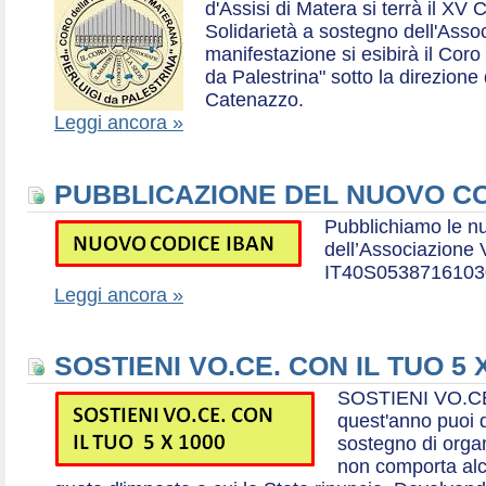
d'Assisi di Matera si terrà il XV 
Solidarietà a sostegno dell'Ass
manifestazione si esibirà il Coro
da Palestrina" sotto la direzion
Catenazzo.
Leggi ancora »
PUBBLICAZIONE DEL NUOVO CO
Pubblichiamo le n
dell’Associazione
IT40S0538716103
Leggi ancora »
SOSTIENI VO.CE. CON IL TUO 5 
SOSTIENI VO.CE
quest'anno puoi d
sostegno di organ
non comporta al