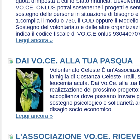
quota d'imposta a cui lo Stato rinuncia. Devolvend
VO.CE. ONLUS potrai sostenerne i progetti e sentirt
sostegno delle persone in situazione di bisogno e
1.compila il modulo 730, il CUD oppure il Modello 
Sostegno del volontariato e delle altre organizzazio
indica il codice fiscale di VO.C.E onlus 93044070
Leggi ancora »
DAI VO.CE. ALLA TUA PASQUA
Volontariato Celeste È un’Associaz
famiglia di Costanza Celeste Tralli, 
leucemia acuta. Dai Vo.Ce. alla tua 
realizzazione del prossimo progetto: 
accoglienza dove possano trovare gr
sostegno psicologico e solidarietà a
disagio socio-economico.
Leggi ancora »
L'ASSOCIAZIONE VO.CE. RICEV