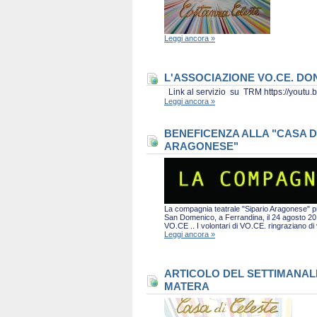
Leggi ancora »
L'ASSOCIAZIONE VO.CE. D
Link al servizio su TRM https://you
Leggi ancora »
BENEFICENZA ALLA "CASA D
ARAGONESE"
La compagnia teatrale "Sipario Aragonese" pro
San Domenico, a Ferrandina, il 24 agosto 2019 
VO.CE .. I volontari di VO.CE. ringraziano d
Leggi ancora »
ARTICOLO DEL SETTIMANALE 
MATERA