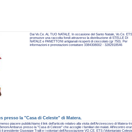
Dai Vo.Ce. AL TUO NATALE. In occasione del Santo Natale, Vo.Ce. ET
promuove una raccolta fondi attraverso la distribuzione di STELLE DI
NATALE e PANETTONI artigianali ricoperti di cioccolato (gr 750). Per
informazioni e prenotazioni contattare 3384308002 - 3282918546
s presso la "Casa di Celeste" di Matera.
enso piacere pubblichiamo il link dell'articolo relativo alla visita dell'Arcivescovo di Matera-Ir
enoni Ambarus presso la "Casa di Celeste" che accoglie i familiari dei malati. All'incontro era
i il presidente Giuseppe Tralli e i volontari dell'Associazione VO.CE. ETS (Volontariato Celest