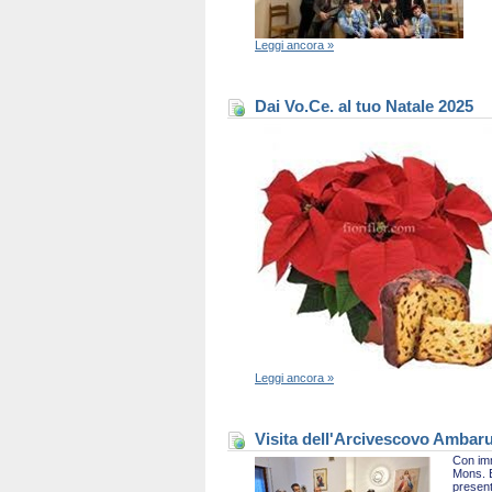
Leggi ancora »
Dai Vo.Ce. al tuo Natale 2025
Leggi ancora »
Visita dell'Arcivescovo Ambaru
Con imm
Mons. B
present