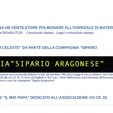
ONA UN VENTILATORE POLMONARE ALL'OSPEDALE DI MATE
tu.be/TeDdGrUTL04 Comunicato stampa Leggi il comunicato stampa ...
I CELESTE" DA PARTE DELLA COMPAGNIA "SIPARIO
pone una commedia brillante in due atti dal titolo "SEI personaggi in cerca d'attore" nel Chio
alle ore 21:30. Il costo del biglietto è di 5 euro. Parte dell'incasso sarà devoluto all'Associa
i vero cuore la compagnia "Sipario Aragonese"
"IL MIO PAPA" DEDICATO ALL'ASSOCIAZIONE VO.CE. DI