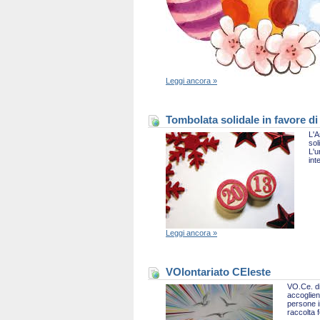
Leggi ancora »
Tombolata solidale in favore di
L'A
sol
L'u
int
Leggi ancora »
VOlontariato CEleste
VO.Ce. di
accoglien
persone i
raccolta 