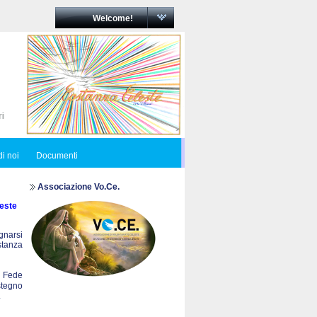
Welcome!
i noi
Documenti
Associazione Vo.Ce.
este
egnarsi
ostanza
a Fede
stegno
.