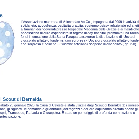
26
L’Associazione materana di Volontariato Vo.Ce., impegnata dal 2009 in attività d
solidarietà, accoglienza, ospitalità gratuita, sostegno psico- relazionale ed affet
ai familiari dei ricoverati presso l’ospedale Madonna delle Grazie e ai malati che
necessitano di cure ospedaliere in regime di day hospital, promuove una racco
fondi in occasione della Santa Pasqua, attraverso la distribuzione di: Uova di
cioccolato al latte o fondente, con sorpresa - Uova di cioccolato al latte o fonde
con sorpresa e peluche - Colombe artigianali ricoperte di cioccolato ( gr. 750)
li Scout di Bernalda
abato 25 gennaio 2026, la Casa di Celeste è stata visitata dagli Scout di Bernalda 1: il sorriso,
anti, gli sguardi, le domande e gli abbracci dei ragazzi e dei loro capi hanno allietato anche gli
spiti, Francesco, Raffaella e Giuseppina. È stato un pomeriggio di profonda commozione e
artecipazione.