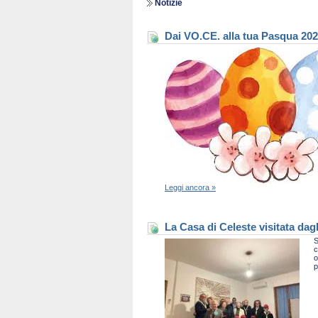
Notizie
Dai VO.CE. alla tua Pasqua 20
Leggi ancora »
La Casa di Celeste visitata dag
S
c
o
p