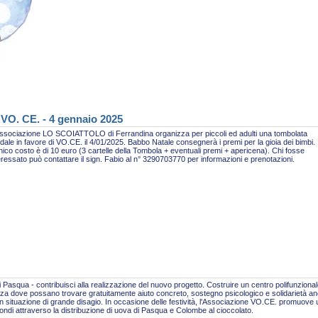
 VO. CE. - 4 gennaio 2025
ssociazione LO SCOIATTOLO di Ferrandina organizza per piccoli ed adulti una tombolata
idale in favore di VO.CE. il 4/01/2025. Babbo Natale consegnerà i premi per la gioia dei bimbi.
nico costo è di 10 euro (3 cartelle della Tombola + eventuali premi + apericena). Chi fosse
eressato può contattare il sign. Fabio al n° 3290703770 per informazioni e prenotazioni.
 Pasqua - contribuisci alla realizzazione del nuovo progetto. Costruire un centro polifunzional
za dove possano trovare gratuitamente aiuto concreto, sostegno psicologico e solidarietà a
n situazione di grande disagio. In occasione delle festività, l'Associazione VO.CE. promuove
fondi attraverso la distribuzione di uova di Pasqua e Colombe al cioccolato.