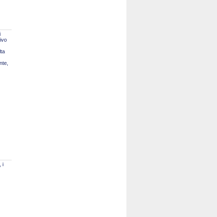
i
tivo
lta
nte,
 i