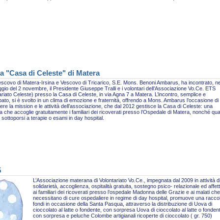
a "Casa di Celeste" di Matera
escovo di Matera-Irsina e Vescovo di Tricarico, S.E. Mons. Benoni Ambarus, ha incontrato, ne
gio del 2 novembre, il Presidente Giuseppe Tralli e i volontari dell’Associazione Vo.Ce. ETS
ariato Celeste) presso la Casa di Celeste, in via Agna 7 a Matera. L’incontro, semplice e
pato, si è svolto in un clima di emozione e fraternità, offrendo a Mons. Ambarus l’occasione di
re la mission e le attività dell’associazione, che dal 2012 gestisce la Casa di Celeste: una
ra che accoglie gratuitamente i familiari dei ricoverati presso l’Ospedale di Matera, nonché qua
sottoporsi a terapie o esami in day hospital.
5
L’Associazione materana di Volontariato Vo.Ce., impegnata dal 2009 in attività d
solidarietà, accoglienza, ospitalità gratuita, sostegno psico- relazionale ed affet
ai familiari dei ricoverati presso l’ospedale Madonna delle Grazie e ai malati che
necessitano di cure ospedaliere in regime di day hospital, promuove una racco
fondi in occasione della Santa Pasqua, attraverso la distribuzione di Uova di
cioccolato al latte o fondente, con sorpresa Uova di cioccolato al latte o fonden
con sorpresa e peluche Colombe artigianali ricoperte di cioccolato ( gr. 750)