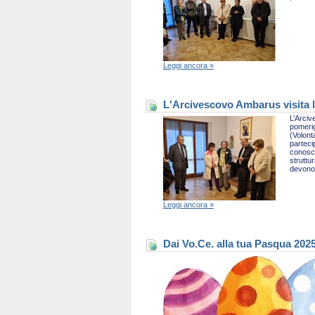
Leggi ancora »
L'Arcivescovo Ambarus visita l
L’Arciv
pomerig
(Volont
parteci
conosce
struttu
devono 
Leggi ancora »
Dai Vo.Ce. alla tua Pasqua 202