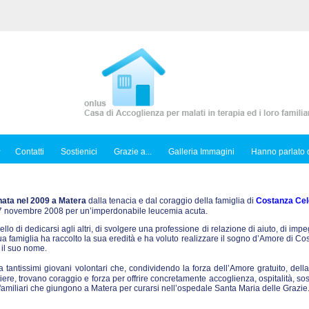
Contatti
Sostienici
Grazie a...
Galleria Immagini
Hanno parlato d
nata nel 2009 a Matera
dalla tenacia e dal coraggio della famiglia di
Costanza Cel
l 7 novembre 2008 per un’imperdonabile leucemia acuta.
ello di dedicarsi agli altri, di svolgere una professione di relazione di aiuto, di imp
sua famiglia ha raccolto la sua eredità e ha voluto realizzare il sogno d’Amore di C
 il suo nome.
tantissimi giovani volontari che, condividendo la forza dell’Amore gratuito, dell
iere, trovano coraggio e forza per offrire concretamente accoglienza, ospitalità, so
ro familiari che giungono a Matera per curarsi nell’ospedale Santa Maria delle Grazie