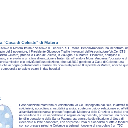
a "Casa di Celeste" di Matera
escovo di Matera-Irsina e Vescovo di Tricarico, S.E. Mons. Benoni Ambarus, ha incontrato, ne
gio del 2 novembre, il Presidente Giuseppe Tralli e i volontari dell’Associazione Vo.Ce. ETS
ariato Celeste) presso la Casa di Celeste, in via Agna 7 a Matera. L’incontro, semplice e
pato, si è svolto in un clima di emozione e fraternità, offrendo a Mons. Ambarus l’occasione di
re la mission e le attività dell’associazione, che dal 2012 gestisce la Casa di Celeste: una
ra che accoglie gratuitamente i familiari dei ricoverati presso l’Ospedale di Matera, nonché qua
sottoporsi a terapie o esami in day hospital.
5
L’Associazione materana di Volontariato Vo.Ce., impegnata dal 2009 in attività d
solidarietà, accoglienza, ospitalità gratuita, sostegno psico- relazionale ed affet
ai familiari dei ricoverati presso l’ospedale Madonna delle Grazie e ai malati che
necessitano di cure ospedaliere in regime di day hospital, promuove una racco
fondi in occasione della Santa Pasqua, attraverso la distribuzione di Uova di
cioccolato al latte o fondente, con sorpresa Uova di cioccolato al latte o fonden
con sorpresa e peluche Colombe artigianali ricoperte di cioccolato ( gr. 750)