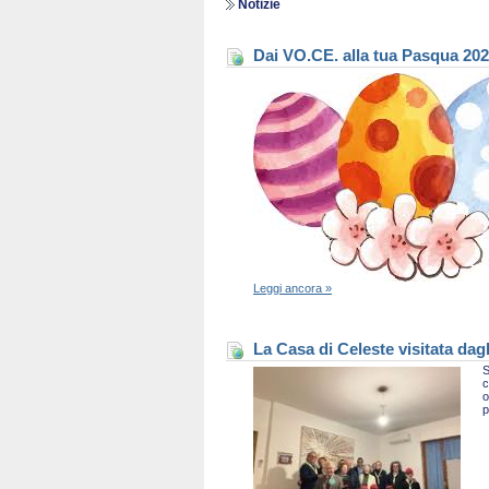
Notizie
Dai VO.CE. alla tua Pasqua 20
Leggi ancora »
La Casa di Celeste visitata dag
S
c
o
p