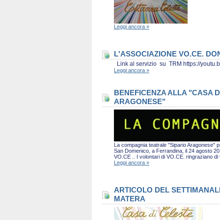
Leggi ancora »
L'ASSOCIAZIONE VO.CE. D
Link al servizio su TRM https://you
Leggi ancora »
BENEFICENZA ALLA "CASA D
ARAGONESE"
La compagnia teatrale "Sipario Aragonese" pro
San Domenico, a Ferrandina, il 24 agosto 2019 
VO.CE .. I volontari di VO.CE. ringraziano d
Leggi ancora »
ARTICOLO DEL SETTIMANALE 
MATERA