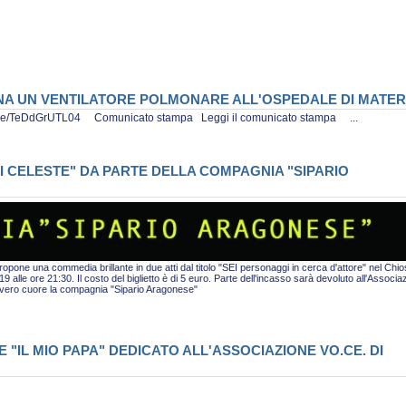
ONA UN VENTILATORE POLMONARE ALL'OSPEDALE DI MATE
tu.be/TeDdGrUTL04 Comunicato stampa Leggi il comunicato stampa ...
I CELESTE" DA PARTE DELLA COMPAGNIA "SIPARIO
pone una commedia brillante in due atti dal titolo "SEI personaggi in cerca d'attore" nel Chio
alle ore 21:30. Il costo del biglietto è di 5 euro. Parte dell'incasso sarà devoluto all'Associa
i vero cuore la compagnia "Sipario Aragonese"
"IL MIO PAPA" DEDICATO ALL'ASSOCIAZIONE VO.CE. DI