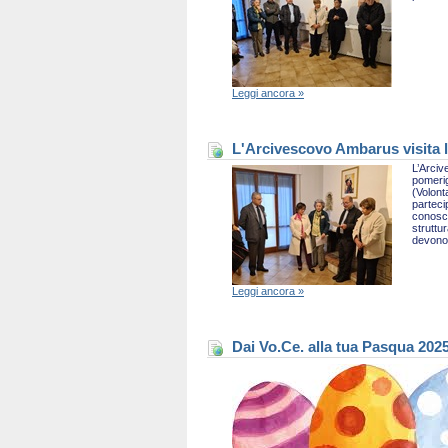
Leggi ancora »
L'Arcivescovo Ambarus visita l
L’Arciv
pomerig
(Volont
parteci
conosce
struttu
devono 
Leggi ancora »
Dai Vo.Ce. alla tua Pasqua 202