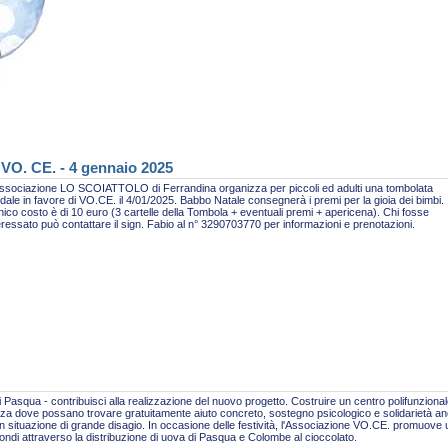
 VO. CE. - 4 gennaio 2025
ssociazione LO SCOIATTOLO di Ferrandina organizza per piccoli ed adulti una tombolata
idale in favore di VO.CE. il 4/01/2025. Babbo Natale consegnerà i premi per la gioia dei bimbi.
nico costo è di 10 euro (3 cartelle della Tombola + eventuali premi + apericena). Chi fosse
eressato può contattare il sign. Fabio al n° 3290703770 per informazioni e prenotazioni.
 Pasqua - contribuisci alla realizzazione del nuovo progetto. Costruire un centro polifunzional
za dove possano trovare gratuitamente aiuto concreto, sostegno psicologico e solidarietà a
n situazione di grande disagio. In occasione delle festività, l'Associazione VO.CE. promuove
fondi attraverso la distribuzione di uova di Pasqua e Colombe al cioccolato.