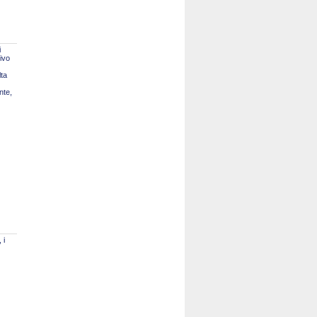
i
tivo
lta
nte,
 i