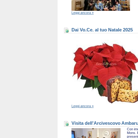
Leggi ancora »
Dai Vo.Ce. al tuo Natale 2025
Leggi ancora »
Visita dell'Arcivescovo Ambaru
Con imm
Mons. B
present