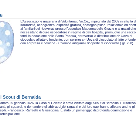
26
L’Associazione materana di Volontariato Vo.Ce., impegnata dal 2009 in attività d
solidarietà, accoglienza, ospitalità gratuita, sostegno psico- relazionale ed affet
ai familiari dei ricoverati presso l’ospedale Madonna delle Grazie e ai malati che
necessitano di cure ospedaliere in regime di day hospital, promuove una racco
fondi in occasione della Santa Pasqua, attraverso la distribuzione di: Uova di
cioccolato al latte o fondente, con sorpresa - Uova di cioccolato al latte o fonde
con sorpresa e peluche - Colombe artigianali ricoperte di cioccolato ( gr. 750)
li Scout di Bernalda
abato 25 gennaio 2026, la Casa di Celeste è stata visitata dagli Scout di Bernalda 1: il sorriso,
anti, gli sguardi, le domande e gli abbracci dei ragazzi e dei loro capi hanno allietato anche gli
spiti, Francesco, Raffaella e Giuseppina. È stato un pomeriggio di profonda commozione e
artecipazione.