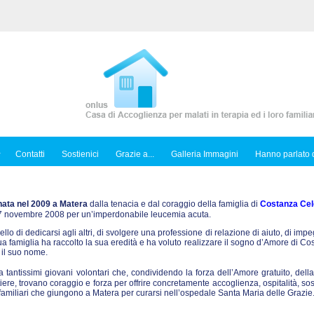
Contatti
Sostienici
Grazie a...
Galleria Immagini
Hanno parlato d
nata nel 2009 a Matera
dalla tenacia e dal coraggio della famiglia di
Costanza Cel
l 7 novembre 2008 per un’imperdonabile leucemia acuta.
ello di dedicarsi agli altri, di svolgere una professione di relazione di aiuto, di imp
sua famiglia ha raccolto la sua eredità e ha voluto realizzare il sogno d’Amore di C
 il suo nome.
tantissimi giovani volontari che, condividendo la forza dell’Amore gratuito, dell
iere, trovano coraggio e forza per offrire concretamente accoglienza, ospitalità, so
ro familiari che giungono a Matera per curarsi nell’ospedale Santa Maria delle Grazie