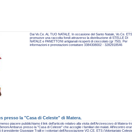
Dai Vo.Ce. AL TUO NATALE. In occasione del Santo Natale, Vo.Ce. ET
promuove una raccolta fondi attraverso la distribuzione di STELLE DI
NATALE e PANETTONI artigianali ricoperti di cioccolato (gr 750). Per
informazioni e prenotazioni contattare 3384308002 - 3282918546
s presso la "Casa di Celeste" di Matera.
enso piacere pubblichiamo il link dell'articolo relativo alla visita dell'Arcivescovo di Matera-Ir
enoni Ambarus presso la "Casa di Celeste" che accoglie i familiari dei malati. All'incontro era
i il presidente Giuseppe Tralli e i volontari dell'Associazione VO.CE. ETS (Volontariato Celest