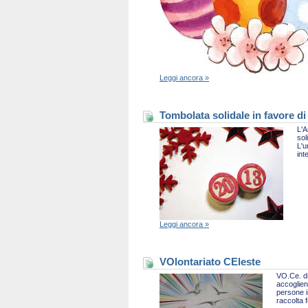
Leggi ancora »
Tombolata solidale in favore di
L'A
sol
L'u
int
Leggi ancora »
VOlontariato CEleste
VO.Ce. di
accoglien
persone i
raccolta 