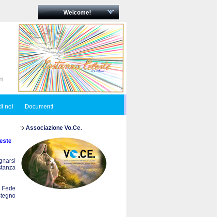
Welcome!
i noi
Documenti
Associazione Vo.Ce.
este
egnarsi
ostanza
a Fede
stegno
.