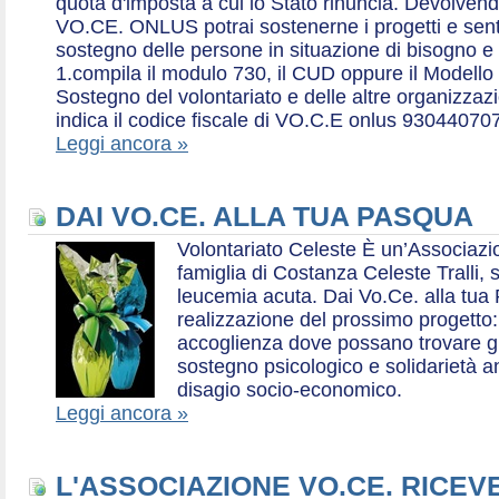
quota d'imposta a cui lo Stato rinuncia. Devolvend
VO.CE. ONLUS potrai sostenerne i progetti e sentirt
sostegno delle persone in situazione di bisogno e
1.compila il modulo 730, il CUD oppure il Modello 
Sostegno del volontariato e delle altre organizzazio
indica il codice fiscale di VO.C.E onlus 93044070
Leggi ancora »
DAI VO.CE. ALLA TUA PASQUA
Volontariato Celeste È un’Associaz
famiglia di Costanza Celeste Tralli, 
leucemia acuta. Dai Vo.Ce. alla tua 
realizzazione del prossimo progetto: 
accoglienza dove possano trovare gr
sostegno psicologico e solidarietà a
disagio socio-economico.
Leggi ancora »
L'ASSOCIAZIONE VO.CE. RICEV