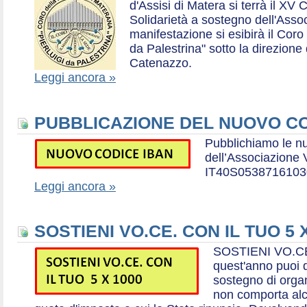
d'Assisi di Matera si terrà il XV 
Solidarietà a sostegno dell'Ass
manifestazione si esibirà il Coro
da Palestrina" sotto la direzion
Catenazzo.
Leggi ancora »
PUBBLICAZIONE DEL NUOVO CO
Pubblichiamo le n
dell’Associazione
IT40S0538716103
Leggi ancora »
SOSTIENI VO.CE. CON IL TUO 5 
SOSTIENI VO.CE
quest'anno puoi d
sostegno di organ
non comporta al