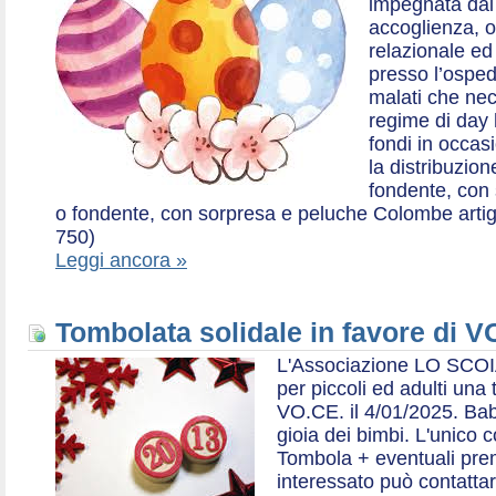
impegnata dal 2
accoglienza, o
relazionale ed a
presso l’ospe
malati che nec
regime di day 
fondi in occas
la distribuzion
fondente, con 
o fondente, con sorpresa e peluche Colombe artigia
750)
Leggi ancora »
Tombolata solidale in favore di V
L'Associazione LO SCOI
per piccoli ed adulti una 
VO.CE. il 4/01/2025. Bab
gioia dei bimbi. L'unico c
Tombola + eventuali prem
interessato può contatta