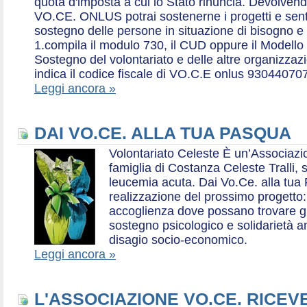
quota d'imposta a cui lo Stato rinuncia. Devolvend
VO.CE. ONLUS potrai sostenerne i progetti e sentirt
sostegno delle persone in situazione di bisogno e
1.compila il modulo 730, il CUD oppure il Modello 
Sostegno del volontariato e delle altre organizzazio
indica il codice fiscale di VO.C.E onlus 93044070
Leggi ancora »
DAI VO.CE. ALLA TUA PASQUA
Volontariato Celeste È un’Associaz
famiglia di Costanza Celeste Tralli, 
leucemia acuta. Dai Vo.Ce. alla tua 
realizzazione del prossimo progetto: 
accoglienza dove possano trovare gr
sostegno psicologico e solidarietà a
disagio socio-economico.
Leggi ancora »
L'ASSOCIAZIONE VO.CE. RICEV