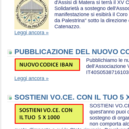
d'Assisi di Matera si terrà il XV 
Solidarietà a sostegno dell'Ass
manifestazione si esibirà il Coro
da Palestrina" sotto la direzion
Catenazzo.
Leggi ancora »
PUBBLICAZIONE DEL NUOVO CO
Pubblichiamo le n
dell’Associazione
IT40S0538716103
Leggi ancora »
SOSTIENI VO.CE. CON IL TUO 5 
SOSTIENI VO.CE
quest'anno puoi d
sostegno di organ
non comporta al