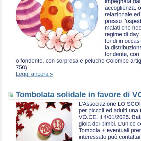
impegnata dal 2
accoglienza, o
relazionale ed a
presso l’ospe
malati che nec
regime di day 
fondi in occas
la distribuzion
fondente, con 
o fondente, con sorpresa e peluche Colombe artigia
750)
Leggi ancora »
Tombolata solidale in favore di V
L'Associazione LO SCOI
per piccoli ed adulti una 
VO.CE. il 4/01/2025. Bab
gioia dei bimbi. L'unico c
Tombola + eventuali prem
interessato può contatta