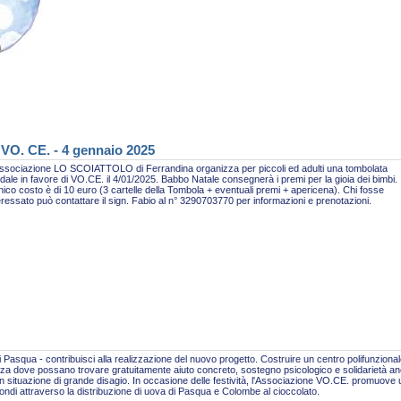
 VO. CE. - 4 gennaio 2025
ssociazione LO SCOIATTOLO di Ferrandina organizza per piccoli ed adulti una tombolata
idale in favore di VO.CE. il 4/01/2025. Babbo Natale consegnerà i premi per la gioia dei bimbi.
nico costo è di 10 euro (3 cartelle della Tombola + eventuali premi + apericena). Chi fosse
eressato può contattare il sign. Fabio al n° 3290703770 per informazioni e prenotazioni.
 Pasqua - contribuisci alla realizzazione del nuovo progetto. Costruire un centro polifunzional
za dove possano trovare gratuitamente aiuto concreto, sostegno psicologico e solidarietà a
n situazione di grande disagio. In occasione delle festività, l'Associazione VO.CE. promuove
fondi attraverso la distribuzione di uova di Pasqua e Colombe al cioccolato.