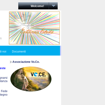
Welcome!
i noi
Documenti
Associazione Vo.Ce.
este
egnarsi
ostanza
a Fede
stegno
.