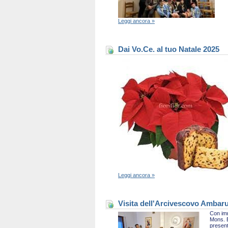
Leggi ancora »
Dai Vo.Ce. al tuo Natale 2025
Leggi ancora »
Visita dell'Arcivescovo Ambaru
Con imm
Mons. B
present