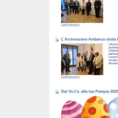
Leggi ancora »
L'Arcivescovo Ambarus visita l
L’Arciv
pomerig
(Volont
parteci
conosce
struttu
devono 
Leggi ancora »
Dai Vo.Ce. alla tua Pasqua 202