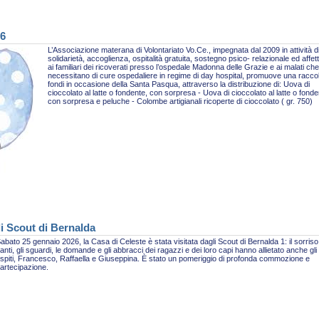
26
L’Associazione materana di Volontariato Vo.Ce., impegnata dal 2009 in attività d
solidarietà, accoglienza, ospitalità gratuita, sostegno psico- relazionale ed affet
ai familiari dei ricoverati presso l’ospedale Madonna delle Grazie e ai malati che
necessitano di cure ospedaliere in regime di day hospital, promuove una racco
fondi in occasione della Santa Pasqua, attraverso la distribuzione di: Uova di
cioccolato al latte o fondente, con sorpresa - Uova di cioccolato al latte o fonde
con sorpresa e peluche - Colombe artigianali ricoperte di cioccolato ( gr. 750)
li Scout di Bernalda
abato 25 gennaio 2026, la Casa di Celeste è stata visitata dagli Scout di Bernalda 1: il sorriso,
anti, gli sguardi, le domande e gli abbracci dei ragazzi e dei loro capi hanno allietato anche gli
spiti, Francesco, Raffaella e Giuseppina. È stato un pomeriggio di profonda commozione e
artecipazione.