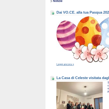
Notizie
Dai VO.CE. alla tua Pasqua 20
Leggi ancora »
La Casa di Celeste visitata dag
S
c
o
p