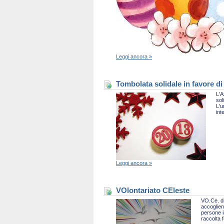
Leggi ancora »
Tombolata solidale in favore di
L'A
sol
L'u
int
Leggi ancora »
VOlontariato CEleste
VO.Ce. di
accoglien
persone i
raccolta 