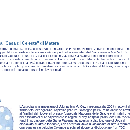
a "Casa di Celeste" di Matera
escovo di Matera-Irsina e Vescovo di Tricarico, S.E. Mons. Benoni Ambarus, ha incontrato, ne
gio del 2 novembre, il Presidente Giuseppe Tralli e i volontari dell’Associazione Vo.Ce. ETS
ariato Celeste) presso la Casa di Celeste, in via Agna 7 a Matera. L’incontro, semplice e
pato, si è svolto in un clima di emozione e fraternità, offrendo a Mons. Ambarus l’occasione di
re la mission e le attività dell’associazione, che dal 2012 gestisce la Casa di Celeste: una
ra che accoglie gratuitamente i familiari dei ricoverati presso l’Ospedale di Matera, nonché qua
sottoporsi a terapie o esami in day hospital.
5
L’Associazione materana di Volontariato Vo.Ce., impegnata dal 2009 in attività d
solidarietà, accoglienza, ospitalità gratuita, sostegno psico- relazionale ed affet
ai familiari dei ricoverati presso l’ospedale Madonna delle Grazie e ai malati che
necessitano di cure ospedaliere in regime di day hospital, promuove una racco
fondi in occasione della Santa Pasqua, attraverso la distribuzione di Uova di
cioccolato al latte o fondente, con sorpresa Uova di cioccolato al latte o fonden
con sorpresa e peluche Colombe artigianali ricoperte di cioccolato ( gr. 750)