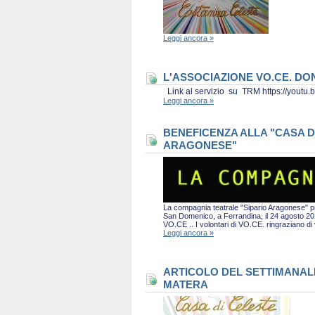
Leggi ancora »
L'ASSOCIAZIONE VO.CE. D
Link al servizio su TRM https://you
Leggi ancora »
BENEFICENZA ALLA "CASA D
ARAGONESE"
La compagnia teatrale "Sipario Aragonese" pro
San Domenico, a Ferrandina, il 24 agosto 2019 
VO.CE .. I volontari di VO.CE. ringraziano d
Leggi ancora »
ARTICOLO DEL SETTIMANALE 
MATERA