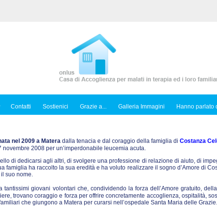
Contatti
Sostienici
Grazie a...
Galleria Immagini
Hanno parlato d
nata nel 2009 a Matera
dalla tenacia e dal coraggio della famiglia di
Costanza Cel
l 7 novembre 2008 per un’imperdonabile leucemia acuta.
ello di dedicarsi agli altri, di svolgere una professione di relazione di aiuto, di imp
sua famiglia ha raccolto la sua eredità e ha voluto realizzare il sogno d’Amore di C
 il suo nome.
tantissimi giovani volontari che, condividendo la forza dell’Amore gratuito, dell
iere, trovano coraggio e forza per offrire concretamente accoglienza, ospitalità, so
ro familiari che giungono a Matera per curarsi nell’ospedale Santa Maria delle Grazie