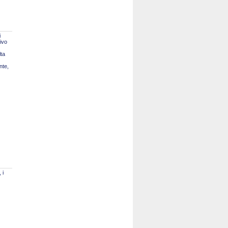
i
tivo
lta
nte,
 i