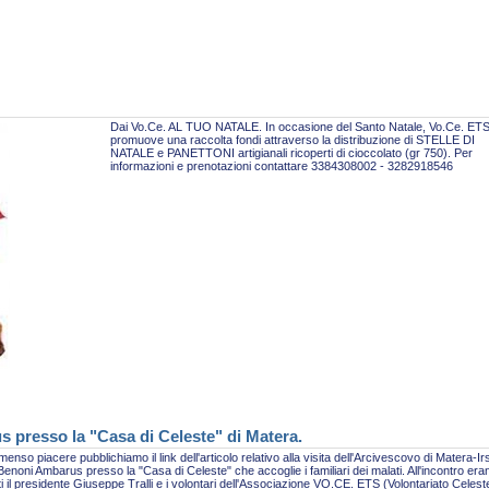
Dai Vo.Ce. AL TUO NATALE. In occasione del Santo Natale, Vo.Ce. ET
promuove una raccolta fondi attraverso la distribuzione di STELLE DI
NATALE e PANETTONI artigianali ricoperti di cioccolato (gr 750). Per
informazioni e prenotazioni contattare 3384308002 - 3282918546
s presso la "Casa di Celeste" di Matera.
enso piacere pubblichiamo il link dell'articolo relativo alla visita dell'Arcivescovo di Matera-Ir
enoni Ambarus presso la "Casa di Celeste" che accoglie i familiari dei malati. All'incontro era
i il presidente Giuseppe Tralli e i volontari dell'Associazione VO.CE. ETS (Volontariato Celest