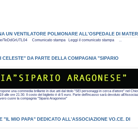
ONA UN VENTILATORE POLMONARE ALL'OSPEDALE DI MATE
tu.be/TeDdGrUTL04 Comunicato stampa Leggi il comunicato stampa ...
I CELESTE" DA PARTE DELLA COMPAGNIA "SIPARIO
pone una commedia brillante in due atti dal titolo "SEI personaggi in cerca d'attore" nel Chio
alle ore 21:30. Il costo del biglietto è di 5 euro. Parte dell'incasso sarà devoluto all'Associa
i vero cuore la compagnia "Sipario Aragonese"
"IL MIO PAPA" DEDICATO ALL'ASSOCIAZIONE VO.CE. DI