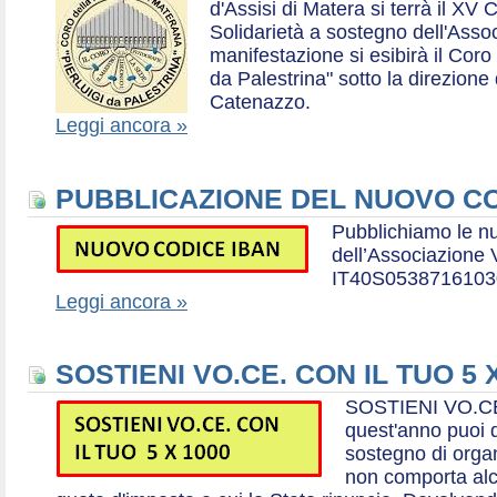
d'Assisi di Matera si terrà il XV 
Solidarietà a sostegno dell'Ass
manifestazione si esibirà il Coro
da Palestrina" sotto la direzion
Catenazzo.
Leggi ancora »
PUBBLICAZIONE DEL NUOVO CO
Pubblichiamo le n
dell’Associazione
IT40S0538716103
Leggi ancora »
SOSTIENI VO.CE. CON IL TUO 5 
SOSTIENI VO.CE
quest'anno puoi d
sostegno di organ
non comporta al