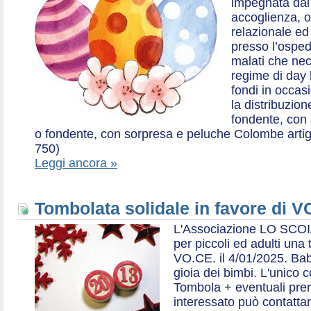
impegnata dal 2
accoglienza, o
relazionale ed a
presso l’ospe
malati che nec
regime di day 
fondi in occas
la distribuzion
fondente, con 
o fondente, con sorpresa e peluche Colombe artigia
750)
Leggi ancora »
Tombolata solidale in favore di V
L'Associazione LO SCOI
per piccoli ed adulti una 
VO.CE. il 4/01/2025. Bab
gioia dei bimbi. L'unico c
Tombola + eventuali prem
interessato può contatta