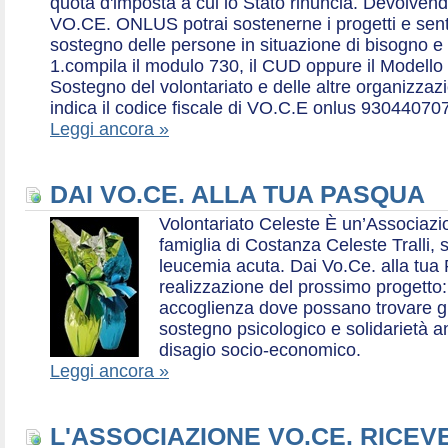
quota d'imposta a cui lo Stato rinuncia. Devolvend
VO.CE. ONLUS potrai sostenerne i progetti e sentirt
sostegno delle persone in situazione di bisogno e
1.compila il modulo 730, il CUD oppure il Modello 
Sostegno del volontariato e delle altre organizzazio
indica il codice fiscale di VO.C.E onlus 93044070
Leggi ancora »
DAI VO.CE. ALLA TUA PASQUA
Volontariato Celeste È un’Associaz
famiglia di Costanza Celeste Tralli, 
leucemia acuta. Dai Vo.Ce. alla tua 
realizzazione del prossimo progetto: 
accoglienza dove possano trovare gr
sostegno psicologico e solidarietà a
disagio socio-economico.
Leggi ancora »
L'ASSOCIAZIONE VO.CE. RICEV