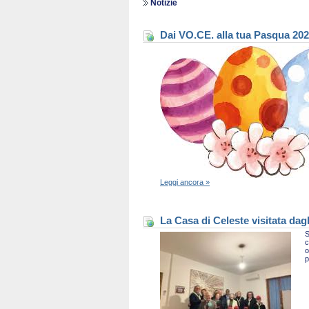
Notizie
Dai VO.CE. alla tua Pasqua 20
Leggi ancora »
La Casa di Celeste visitata dag
S
c
o
p