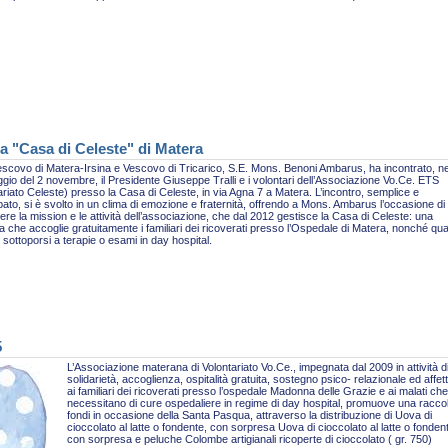
a "Casa di Celeste" di Matera
escovo di Matera-Irsina e Vescovo di Tricarico, S.E. Mons. Benoni Ambarus, ha incontrato, ne
gio del 2 novembre, il Presidente Giuseppe Tralli e i volontari dell’Associazione Vo.Ce. ETS
ariato Celeste) presso la Casa di Celeste, in via Agna 7 a Matera. L’incontro, semplice e
pato, si è svolto in un clima di emozione e fraternità, offrendo a Mons. Ambarus l’occasione di
re la mission e le attività dell’associazione, che dal 2012 gestisce la Casa di Celeste: una
ra che accoglie gratuitamente i familiari dei ricoverati presso l’Ospedale di Matera, nonché qua
sottoporsi a terapie o esami in day hospital.
5
L’Associazione materana di Volontariato Vo.Ce., impegnata dal 2009 in attività d
solidarietà, accoglienza, ospitalità gratuita, sostegno psico- relazionale ed affet
ai familiari dei ricoverati presso l’ospedale Madonna delle Grazie e ai malati che
necessitano di cure ospedaliere in regime di day hospital, promuove una racco
fondi in occasione della Santa Pasqua, attraverso la distribuzione di Uova di
cioccolato al latte o fondente, con sorpresa Uova di cioccolato al latte o fonden
con sorpresa e peluche Colombe artigianali ricoperte di cioccolato ( gr. 750)