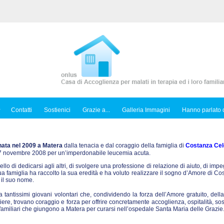
Contatti
Sostienici
Grazie a...
Galleria Immagini
Hanno parlato d
nata nel 2009 a Matera
dalla tenacia e dal coraggio della famiglia di
Costanza Cel
l 7 novembre 2008 per un’imperdonabile leucemia acuta.
ello di dedicarsi agli altri, di svolgere una professione di relazione di aiuto, di imp
sua famiglia ha raccolto la sua eredità e ha voluto realizzare il sogno d’Amore di C
 il suo nome.
tantissimi giovani volontari che, condividendo la forza dell’Amore gratuito, dell
iere, trovano coraggio e forza per offrire concretamente accoglienza, ospitalità, so
ro familiari che giungono a Matera per curarsi nell’ospedale Santa Maria delle Grazie