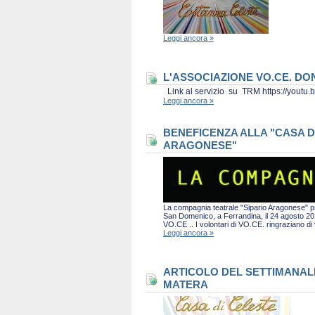
Leggi ancora »
L'ASSOCIAZIONE VO.CE. D
Link al servizio su TRM https://you
Leggi ancora »
BENEFICENZA ALLA "CASA D
ARAGONESE"
La compagnia teatrale "Sipario Aragonese" pro
San Domenico, a Ferrandina, il 24 agosto 2019 
VO.CE .. I volontari di VO.CE. ringraziano d
Leggi ancora »
ARTICOLO DEL SETTIMANALE 
MATERA