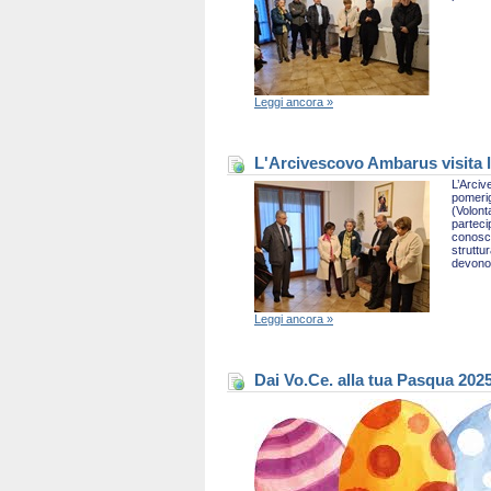
Leggi ancora »
L'Arcivescovo Ambarus visita l
L’Arciv
pomerig
(Volont
parteci
conosce
struttu
devono 
Leggi ancora »
Dai Vo.Ce. alla tua Pasqua 202