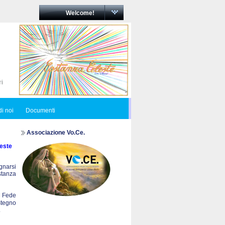
Welcome!
i noi
Documenti
Associazione Vo.Ce.
este
egnarsi
ostanza
a Fede
stegno
.