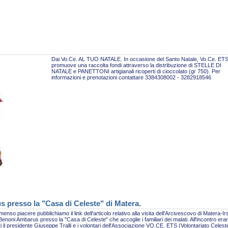
Dai Vo.Ce. AL TUO NATALE. In occasione del Santo Natale, Vo.Ce. ET
promuove una raccolta fondi attraverso la distribuzione di STELLE DI
NATALE e PANETTONI artigianali ricoperti di cioccolato (gr 750). Per
informazioni e prenotazioni contattare 3384308002 - 3282918546
s presso la "Casa di Celeste" di Matera.
enso piacere pubblichiamo il link dell'articolo relativo alla visita dell'Arcivescovo di Matera-Ir
enoni Ambarus presso la "Casa di Celeste" che accoglie i familiari dei malati. All'incontro era
i il presidente Giuseppe Tralli e i volontari dell'Associazione VO.CE. ETS (Volontariato Celest