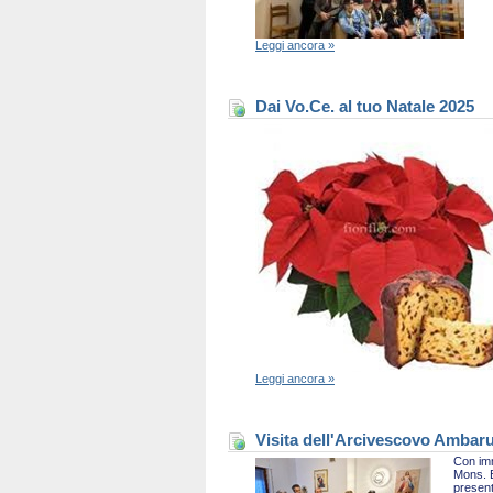
Leggi ancora »
Dai Vo.Ce. al tuo Natale 2025
Leggi ancora »
Visita dell'Arcivescovo Ambaru
Con imm
Mons. B
present