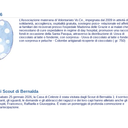
26
L’Associazione materana di Volontariato Vo.Ce., impegnata dal 2009 in attività d
solidarietà, accoglienza, ospitalità gratuita, sostegno psico- relazionale ed affet
ai familiari dei ricoverati presso l’ospedale Madonna delle Grazie e ai malati che
necessitano di cure ospedaliere in regime di day hospital, promuove una racco
fondi in occasione della Santa Pasqua, attraverso la distribuzione di: Uova di
cioccolato al latte o fondente, con sorpresa - Uova di cioccolato al latte o fonde
con sorpresa e peluche - Colombe artigianali ricoperte di cioccolato ( gr. 750)
li Scout di Bernalda
abato 25 gennaio 2026, la Casa di Celeste è stata visitata dagli Scout di Bernalda 1: il sorriso,
anti, gli sguardi, le domande e gli abbracci dei ragazzi e dei loro capi hanno allietato anche gli
spiti, Francesco, Raffaella e Giuseppina. È stato un pomeriggio di profonda commozione e
artecipazione.