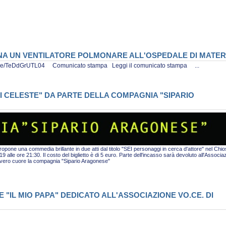
ONA UN VENTILATORE POLMONARE ALL'OSPEDALE DI MATE
tu.be/TeDdGrUTL04 Comunicato stampa Leggi il comunicato stampa ...
I CELESTE" DA PARTE DELLA COMPAGNIA "SIPARIO
pone una commedia brillante in due atti dal titolo "SEI personaggi in cerca d'attore" nel Chio
alle ore 21:30. Il costo del biglietto è di 5 euro. Parte dell'incasso sarà devoluto all'Associa
i vero cuore la compagnia "Sipario Aragonese"
"IL MIO PAPA" DEDICATO ALL'ASSOCIAZIONE VO.CE. DI