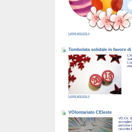
Leggi ancora »
Tombolata solidale in favore di
L'A
sol
L'u
int
Leggi ancora »
VOlontariato CEleste
VO.Ce. di
accoglien
persone i
raccolta 