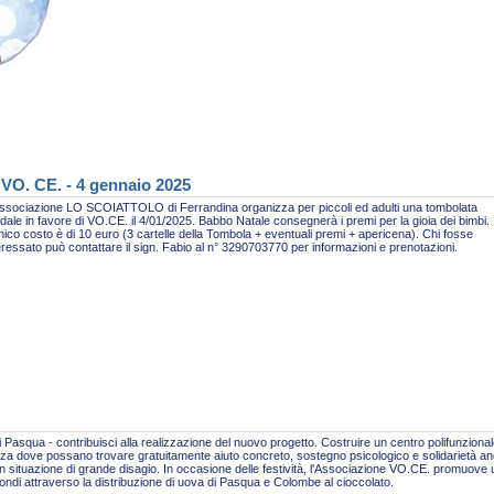
 VO. CE. - 4 gennaio 2025
ssociazione LO SCOIATTOLO di Ferrandina organizza per piccoli ed adulti una tombolata
idale in favore di VO.CE. il 4/01/2025. Babbo Natale consegnerà i premi per la gioia dei bimbi.
nico costo è di 10 euro (3 cartelle della Tombola + eventuali premi + apericena). Chi fosse
eressato può contattare il sign. Fabio al n° 3290703770 per informazioni e prenotazioni.
 Pasqua - contribuisci alla realizzazione del nuovo progetto. Costruire un centro polifunzional
za dove possano trovare gratuitamente aiuto concreto, sostegno psicologico e solidarietà a
n situazione di grande disagio. In occasione delle festività, l'Associazione VO.CE. promuove
fondi attraverso la distribuzione di uova di Pasqua e Colombe al cioccolato.