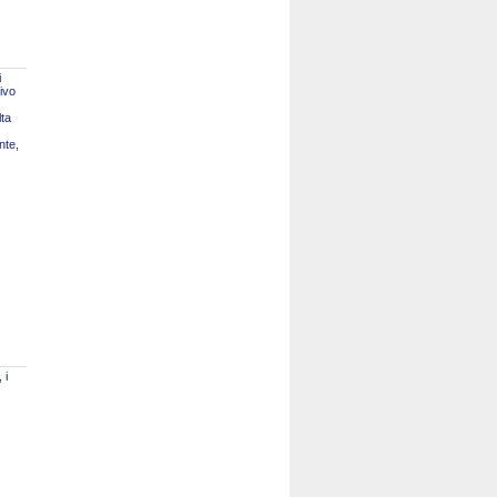
i
tivo
lta
nte,
 i