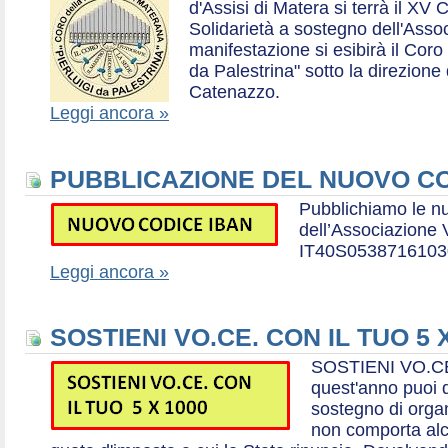
d'Assisi di Matera si terrà il XV 
Solidarietà a sostegno dell'Ass
manifestazione si esibirà il Coro
da Palestrina" sotto la direzion
Catenazzo.
Leggi ancora »
PUBBLICAZIONE DEL NUOVO CO
Pubblichiamo le n
dell’Associazione
IT40S0538716103
Leggi ancora »
SOSTIENI VO.CE. CON IL TUO 5 
SOSTIENI VO.CE
quest'anno puoi d
sostegno di organ
non comporta al