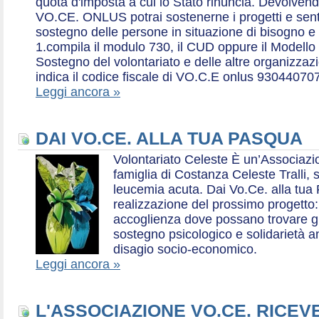
quota d'imposta a cui lo Stato rinuncia. Devolvend
VO.CE. ONLUS potrai sostenerne i progetti e sentirt
sostegno delle persone in situazione di bisogno e
1.compila il modulo 730, il CUD oppure il Modello 
Sostegno del volontariato e delle altre organizzazio
indica il codice fiscale di VO.C.E onlus 93044070
Leggi ancora »
DAI VO.CE. ALLA TUA PASQUA
Volontariato Celeste È un’Associaz
famiglia di Costanza Celeste Tralli, 
leucemia acuta. Dai Vo.Ce. alla tua 
realizzazione del prossimo progetto: 
accoglienza dove possano trovare gr
sostegno psicologico e solidarietà a
disagio socio-economico.
Leggi ancora »
L'ASSOCIAZIONE VO.CE. RICEV