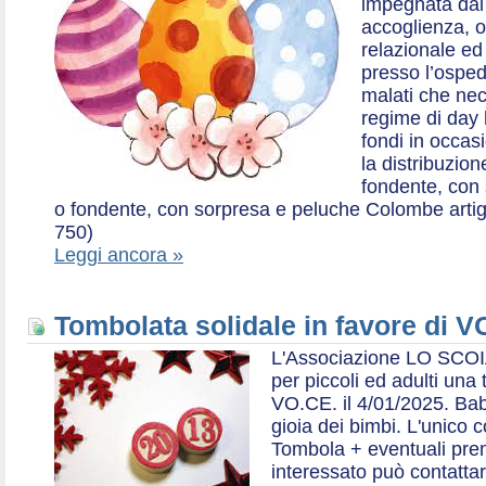
impegnata dal 2
accoglienza, o
relazionale ed a
presso l’ospe
malati che nec
regime di day 
fondi in occas
la distribuzion
fondente, con 
o fondente, con sorpresa e peluche Colombe artigia
750)
Leggi ancora »
Tombolata solidale in favore di V
L'Associazione LO SCOI
per piccoli ed adulti una 
VO.CE. il 4/01/2025. Bab
gioia dei bimbi. L'unico c
Tombola + eventuali prem
interessato può contatta