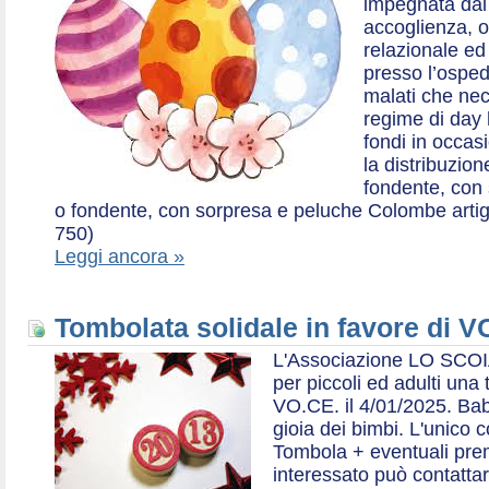
impegnata dal 2
accoglienza, o
relazionale ed a
presso l’ospe
malati che nec
regime di day 
fondi in occas
la distribuzion
fondente, con 
o fondente, con sorpresa e peluche Colombe artigia
750)
Leggi ancora »
Tombolata solidale in favore di V
L'Associazione LO SCOI
per piccoli ed adulti una 
VO.CE. il 4/01/2025. Bab
gioia dei bimbi. L'unico c
Tombola + eventuali prem
interessato può contatta