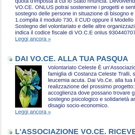
quota d'imposta a cui lo Stato rinuncia. Devolvend
VO.CE. ONLUS potrai sostenerne i progetti e sentirt
sostegno delle persone in situazione di bisogno e
1.compila il modulo 730, il CUD oppure il Modello 
Sostegno del volontariato e delle altre organizzazio
indica il codice fiscale di VO.C.E onlus 93044070
Leggi ancora »
DAI VO.CE. ALLA TUA PASQUA
Volontariato Celeste È un’Associaz
famiglia di Costanza Celeste Tralli, 
leucemia acuta. Dai Vo.Ce. alla tua 
realizzazione del prossimo progetto: 
accoglienza dove possano trovare gr
sostegno psicologico e solidarietà a
disagio socio-economico.
Leggi ancora »
L'ASSOCIAZIONE VO.CE. RICEV