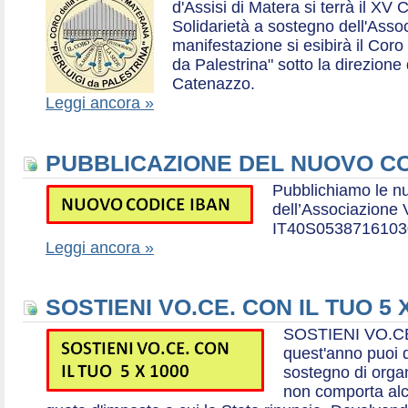
d'Assisi di Matera si terrà il XV 
Solidarietà a sostegno dell'Ass
manifestazione si esibirà il Coro
da Palestrina" sotto la direzion
Catenazzo.
Leggi ancora »
PUBBLICAZIONE DEL NUOVO CO
Pubblichiamo le n
dell’Associazione
IT40S0538716103
Leggi ancora »
SOSTIENI VO.CE. CON IL TUO 5 
SOSTIENI VO.CE
quest'anno puoi d
sostegno di organ
non comporta al