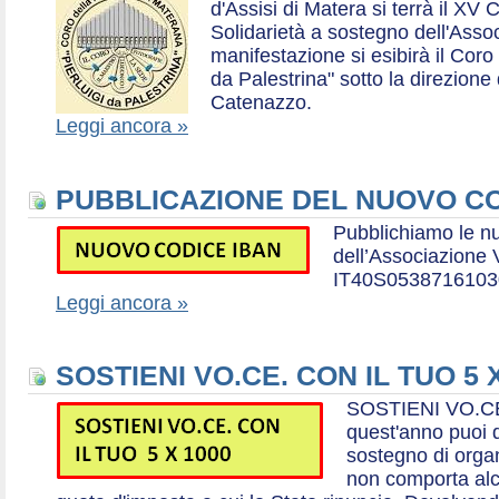
d'Assisi di Matera si terrà il XV 
Solidarietà a sostegno dell'Ass
manifestazione si esibirà il Coro
da Palestrina" sotto la direzion
Catenazzo.
Leggi ancora »
PUBBLICAZIONE DEL NUOVO CO
Pubblichiamo le n
dell’Associazione
IT40S0538716103
Leggi ancora »
SOSTIENI VO.CE. CON IL TUO 5 
SOSTIENI VO.CE
quest'anno puoi d
sostegno di organ
non comporta al