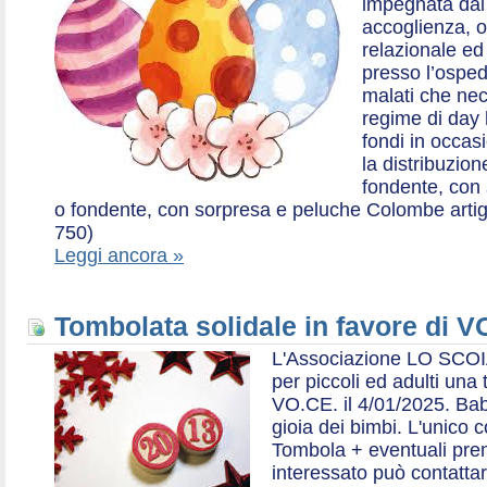
impegnata dal 2
accoglienza, o
relazionale ed a
presso l’ospe
malati che nec
regime di day 
fondi in occas
la distribuzion
fondente, con 
o fondente, con sorpresa e peluche Colombe artigia
750)
Leggi ancora »
Tombolata solidale in favore di V
L'Associazione LO SCOI
per piccoli ed adulti una 
VO.CE. il 4/01/2025. Bab
gioia dei bimbi. L'unico c
Tombola + eventuali prem
interessato può contatta