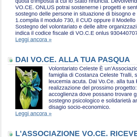
quota d'imposta a cui lo Stato rinuncia. Devolvend
VO.CE. ONLUS potrai sostenerne i progetti e sentirt
sostegno delle persone in situazione di bisogno e
1.compila il modulo 730, il CUD oppure il Modello 
Sostegno del volontariato e delle altre organizzazio
indica il codice fiscale di VO.C.E onlus 93044070
Leggi ancora »
DAI VO.CE. ALLA TUA PASQUA
Volontariato Celeste È un’Associaz
famiglia di Costanza Celeste Tralli, 
leucemia acuta. Dai Vo.Ce. alla tua 
realizzazione del prossimo progetto: 
accoglienza dove possano trovare gr
sostegno psicologico e solidarietà a
disagio socio-economico.
Leggi ancora »
L'ASSOCIAZIONE VO.CE. RICEV