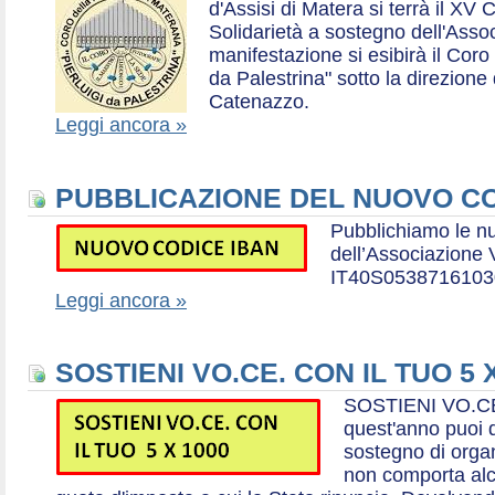
d'Assisi di Matera si terrà il XV 
Solidarietà a sostegno dell'Ass
manifestazione si esibirà il Coro
da Palestrina" sotto la direzion
Catenazzo.
Leggi ancora »
PUBBLICAZIONE DEL NUOVO CO
Pubblichiamo le n
dell’Associazione
IT40S0538716103
Leggi ancora »
SOSTIENI VO.CE. CON IL TUO 5 
SOSTIENI VO.CE
quest'anno puoi d
sostegno di organ
non comporta al