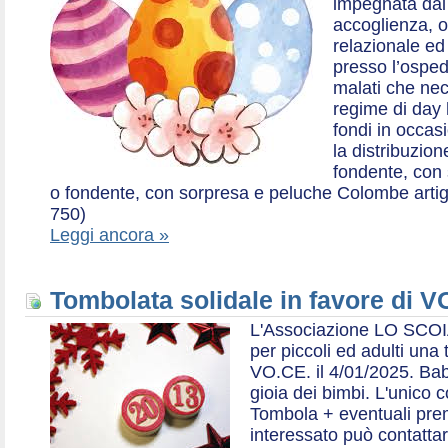
impegnata dal 2
accoglienza, o
relazionale ed a
presso l’ospe
malati che nec
regime di day 
fondi in occas
la distribuzion
fondente, con 
o fondente, con sorpresa e peluche Colombe artigia
750)
Leggi ancora »
Tombolata solidale in favore di V
L'Associazione LO SCOI
per piccoli ed adulti una 
VO.CE. il 4/01/2025. Bab
gioia dei bimbi. L'unico c
Tombola + eventuali prem
interessato può contatta