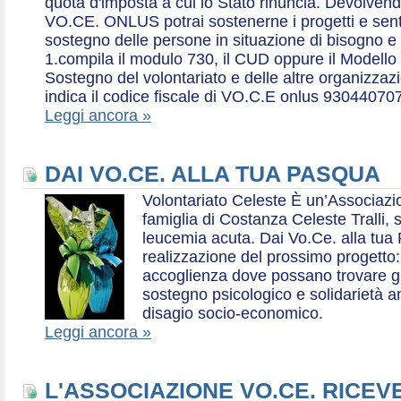
quota d'imposta a cui lo Stato rinuncia. Devolvend
VO.CE. ONLUS potrai sostenerne i progetti e sentirt
sostegno delle persone in situazione di bisogno e
1.compila il modulo 730, il CUD oppure il Modello 
Sostegno del volontariato e delle altre organizzazio
indica il codice fiscale di VO.C.E onlus 93044070
Leggi ancora »
DAI VO.CE. ALLA TUA PASQUA
Volontariato Celeste È un’Associaz
famiglia di Costanza Celeste Tralli, 
leucemia acuta. Dai Vo.Ce. alla tua 
realizzazione del prossimo progetto: 
accoglienza dove possano trovare gr
sostegno psicologico e solidarietà a
disagio socio-economico.
Leggi ancora »
L'ASSOCIAZIONE VO.CE. RICEV