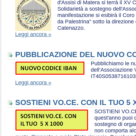
d'Assisi di Matera si terrà il XV 
Solidarietà a sostegno dell'Ass
manifestazione si esibirà il Coro
da Palestrina" sotto la direzion
Catenazzo.
Leggi ancora »
PUBBLICAZIONE DEL NUOVO CO
Pubblichiamo le n
dell’Associazione
IT40S0538716103
Leggi ancora »
SOSTIENI VO.CE. CON IL TUO 5 
SOSTIENI VO.CE
quest'anno puoi d
sostegno di organ
non comporta al