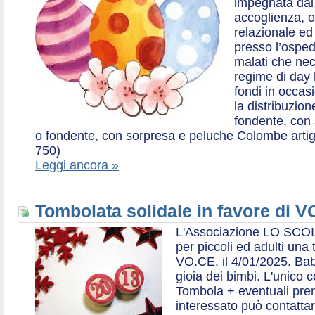
impegnata dal 2
accoglienza, o
relazionale ed a
presso l’ospe
malati che nec
regime di day 
fondi in occas
la distribuzion
fondente, con 
o fondente, con sorpresa e peluche Colombe artigia
750)
Leggi ancora »
Tombolata solidale in favore di V
L'Associazione LO SCOI
per piccoli ed adulti una 
VO.CE. il 4/01/2025. Bab
gioia dei bimbi. L'unico c
Tombola + eventuali prem
interessato può contatta