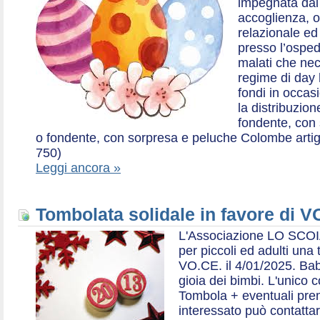
impegnata dal 2
accoglienza, o
relazionale ed a
presso l’ospe
malati che nec
regime di day 
fondi in occas
la distribuzion
fondente, con 
o fondente, con sorpresa e peluche Colombe artigia
750)
Leggi ancora »
Tombolata solidale in favore di V
L'Associazione LO SCOI
per piccoli ed adulti una 
VO.CE. il 4/01/2025. Bab
gioia dei bimbi. L'unico c
Tombola + eventuali prem
interessato può contatta