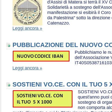
d'Assisi di Matera si terrà il XV 
Solidarietà a sostegno dell'Ass
manifestazione si esibirà il Coro
da Palestrina" sotto la direzion
Catenazzo.
Leggi ancora »
PUBBLICAZIONE DEL NUOVO CO
Pubblichiamo le n
dell’Associazione
IT40S0538716103
Leggi ancora »
SOSTIENI VO.CE. CON IL TUO 5 
SOSTIENI VO.CE
quest'anno puoi d
sostegno di organ
non comporta al