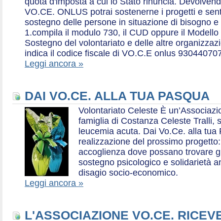
quota d'imposta a cui lo Stato rinuncia. Devolvend
VO.CE. ONLUS potrai sostenerne i progetti e sentirt
sostegno delle persone in situazione di bisogno e
1.compila il modulo 730, il CUD oppure il Modello 
Sostegno del volontariato e delle altre organizzazio
indica il codice fiscale di VO.C.E onlus 93044070
Leggi ancora »
DAI VO.CE. ALLA TUA PASQUA
Volontariato Celeste È un’Associaz
famiglia di Costanza Celeste Tralli, 
leucemia acuta. Dai Vo.Ce. alla tua 
realizzazione del prossimo progetto: 
accoglienza dove possano trovare gr
sostegno psicologico e solidarietà a
disagio socio-economico.
Leggi ancora »
L'ASSOCIAZIONE VO.CE. RICEV