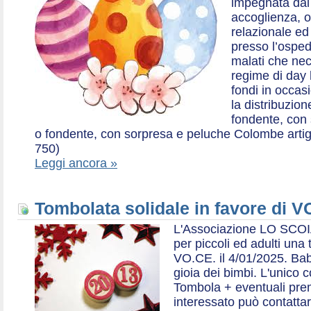
impegnata dal 2
accoglienza, o
relazionale ed a
presso l’ospe
malati che nec
regime di day 
fondi in occas
la distribuzion
fondente, con 
o fondente, con sorpresa e peluche Colombe artigia
750)
Leggi ancora »
Tombolata solidale in favore di V
L'Associazione LO SCOI
per piccoli ed adulti una 
VO.CE. il 4/01/2025. Bab
gioia dei bimbi. L'unico c
Tombola + eventuali prem
interessato può contatta