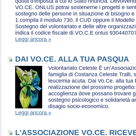
quota d'imposta a cui lo Stato rinuncia. Devolvend
VO.CE. ONLUS potrai sostenerne i progetti e sentirt
sostegno delle persone in situazione di bisogno e
1.compila il modulo 730, il CUD oppure il Modello 
Sostegno del volontariato e delle altre organizzazio
indica il codice fiscale di VO.C.E onlus 93044070
Leggi ancora »
DAI VO.CE. ALLA TUA PASQUA
Volontariato Celeste È un’Associaz
famiglia di Costanza Celeste Tralli, 
leucemia acuta. Dai Vo.Ce. alla tua 
realizzazione del prossimo progetto: 
accoglienza dove possano trovare gr
sostegno psicologico e solidarietà a
disagio socio-economico.
Leggi ancora »
L'ASSOCIAZIONE VO.CE. RICEV