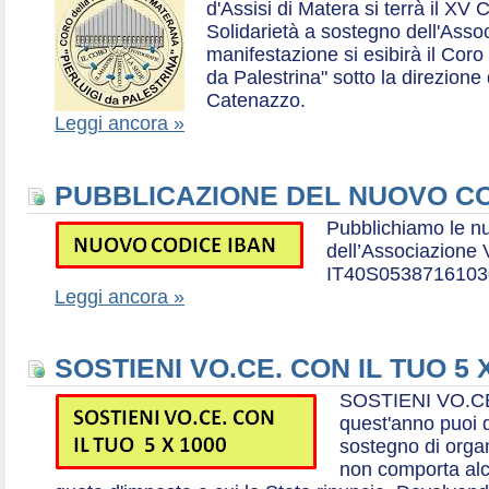
d'Assisi di Matera si terrà il XV 
Solidarietà a sostegno dell'Ass
manifestazione si esibirà il Coro
da Palestrina" sotto la direzion
Catenazzo.
Leggi ancora »
PUBBLICAZIONE DEL NUOVO CO
Pubblichiamo le n
dell’Associazione
IT40S0538716103
Leggi ancora »
SOSTIENI VO.CE. CON IL TUO 5 
SOSTIENI VO.CE
quest'anno puoi d
sostegno di organ
non comporta al