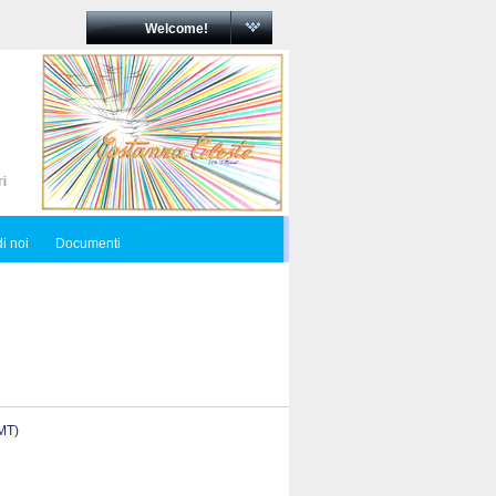
Welcome!
i noi
Documenti
(MT)