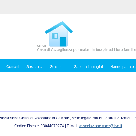
Contatti
Sostienici
Grazie a...
Galleria Immagini
Hanno parlato d
sociazione Onlus di Volontariato Celeste
, sede legale: via Buonarroti 2, Matera 
Codice Fiscale. 93044070774 | E-Mail.
associazione.voce@live.it