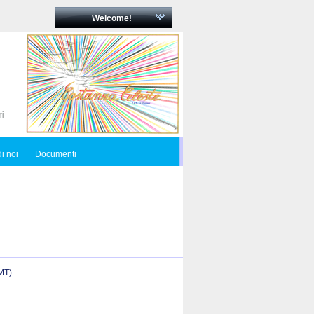
Welcome!
i noi
Documenti
(MT)