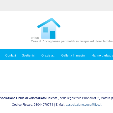
Contatti
Sostienici
Grazie a...
Galleria Immagini
Hanno parlato d
sociazione Onlus di Volontariato Celeste
, sede legale: via Buonarroti 2, Matera 
Codice Fiscale. 93044070774 | E-Mail.
associazione.voce@live.it