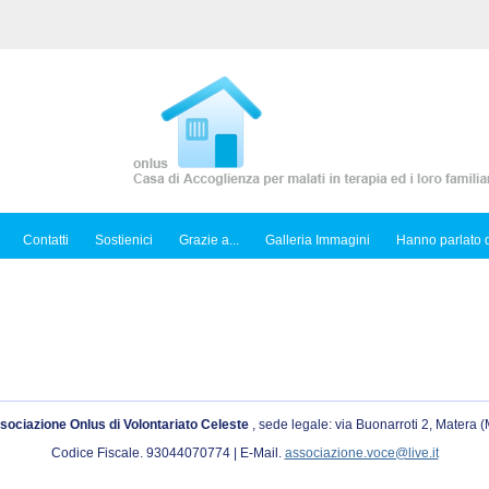
Contatti
Sostienici
Grazie a...
Galleria Immagini
Hanno parlato d
sociazione Onlus di Volontariato Celeste
, sede legale: via Buonarroti 2, Matera 
Codice Fiscale. 93044070774 | E-Mail.
associazione.voce@live.it