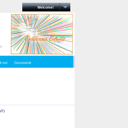
Welcome!
i noi
Documenti
(MT)