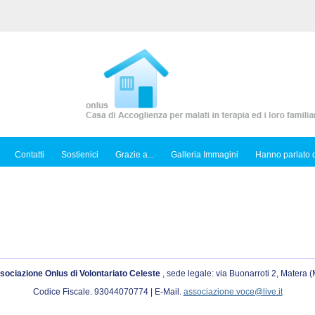
Contatti
Sostienici
Grazie a...
Galleria Immagini
Hanno parlato d
sociazione Onlus di Volontariato Celeste
, sede legale: via Buonarroti 2, Matera 
Codice Fiscale. 93044070774 | E-Mail.
associazione.voce@live.it