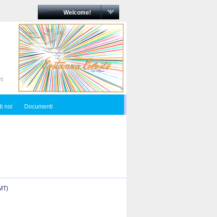
Welcome!
i noi
Documenti
(MT)