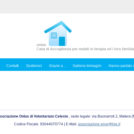
Contatti
Sostienici
Grazie a...
Galleria Immagini
Hanno parlato d
sociazione Onlus di Volontariato Celeste
, sede legale: via Buonarroti 2, Matera 
Codice Fiscale. 93044070774 | E-Mail.
associazione.voce@live.it