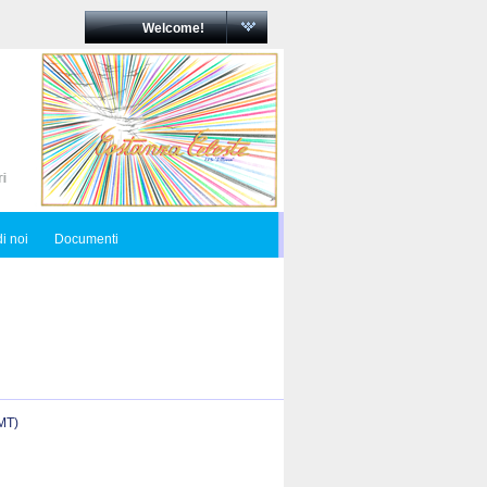
Welcome!
i noi
Documenti
(MT)