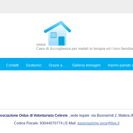
Contatti
Sostienici
Grazie a...
Galleria Immagini
Hanno parlato d
sociazione Onlus di Volontariato Celeste
, sede legale: via Buonarroti 2, Matera 
Codice Fiscale. 93044070774 | E-Mail.
associazione.voce@live.it