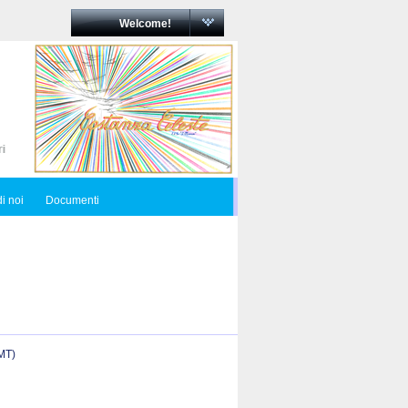
Welcome!
i noi
Documenti
(MT)