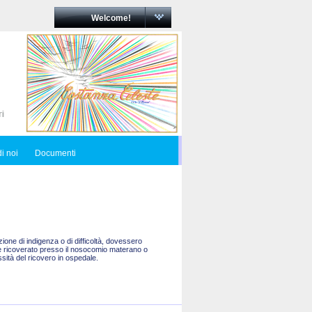
Welcome!
i noi
Documenti
one di indigenza o di difficoltà, dovessero
are ricoverato presso il nosocomio materano o
sità del ricovero in ospedale.