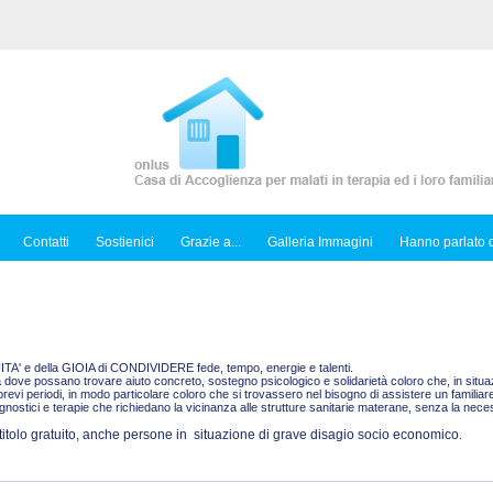
Contatti
Sostienici
Grazie a...
Galleria Immagini
Hanno parlato d
TUITA' e della GIOIA di CONDIVIDERE fede, tempo, energie e talenti.
dove possano trovare aiuto concreto, sostegno psicologico e solidarietà coloro che, in situazi
brevi periodi, in modo particolare coloro che si trovassero nel bisogno di assistere un famili
stici e terapie che richiedano la vicinanza alle strutture sanitarie materane, senza la neces
 titolo gratuito, anche persone in situazione di grave disagio socio economico.