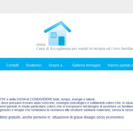
Contatti
Sostienici
Grazie a...
Galleria Immagini
Hanno parlato d
TUITA' e della GIOIA di CONDIVIDERE fede, tempo, energie e talenti.
dove possano trovare aiuto concreto, sostegno psicologico e solidarietà coloro che, in situazi
brevi periodi, in modo particolare coloro che si trovassero nel bisogno di assistere un famili
stici e terapie che richiedano la vicinanza alle strutture sanitarie materane, senza la neces
 titolo gratuito, anche persone in situazione di grave disagio socio economico.