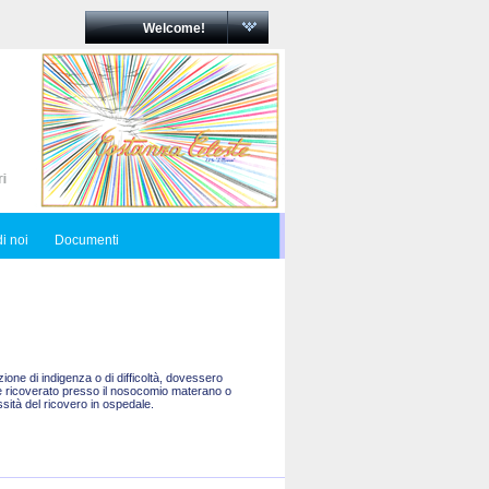
Welcome!
i noi
Documenti
one di indigenza o di difficoltà, dovessero
are ricoverato presso il nosocomio materano o
sità del ricovero in ospedale.