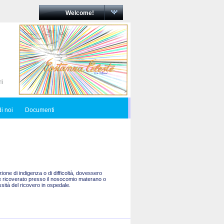
Welcome!
i noi
Documenti
one di indigenza o di difficoltà, dovessero
are ricoverato presso il nosocomio materano o
sità del ricovero in ospedale.