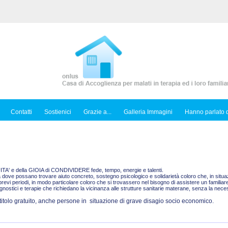
Contatti
Sostienici
Grazie a...
Galleria Immagini
Hanno parlato d
TUITA' e della GIOIA di CONDIVIDERE fede, tempo, energie e talenti.
dove possano trovare aiuto concreto, sostegno psicologico e solidarietà coloro che, in situazi
brevi periodi, in modo particolare coloro che si trovassero nel bisogno di assistere un famili
stici e terapie che richiedano la vicinanza alle strutture sanitarie materane, senza la neces
 titolo gratuito, anche persone in situazione di grave disagio socio economico.