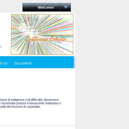
Welcome!
i noi
Documenti
one di indigenza o di difficoltà, dovessero
are ricoverato presso il nosocomio materano o
sità del ricovero in ospedale.