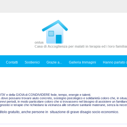
Contatti
Sostienici
Grazie a...
Galleria Immagini
Hanno parlato d
TUITA' e della GIOIA di CONDIVIDERE fede, tempo, energie e talenti.
dove possano trovare aiuto concreto, sostegno psicologico e solidarietà coloro che, in situazi
brevi periodi, in modo particolare coloro che si trovassero nel bisogno di assistere un famili
stici e terapie che richiedano la vicinanza alle strutture sanitarie materane, senza la neces
 titolo gratuito, anche persone in situazione di grave disagio socio economico.