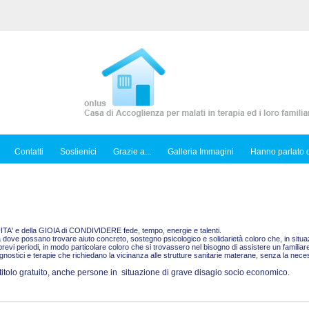
Contatti
Sostienici
Grazie a...
Galleria Immagini
Hanno parlato d
TUITA' e della GIOIA di CONDIVIDERE fede, tempo, energie e talenti.
dove possano trovare aiuto concreto, sostegno psicologico e solidarietà coloro che, in situazi
brevi periodi, in modo particolare coloro che si trovassero nel bisogno di assistere un famili
stici e terapie che richiedano la vicinanza alle strutture sanitarie materane, senza la neces
 titolo gratuito, anche persone in situazione di grave disagio socio economico.