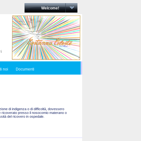
Welcome!
i noi
Documenti
one di indigenza o di difficoltà, dovessero
are ricoverato presso il nosocomio materano o
sità del ricovero in ospedale.