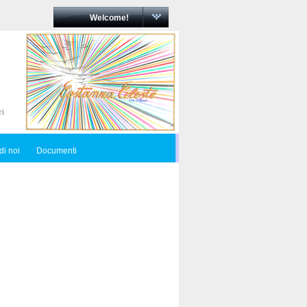
Welcome!
di noi
Documenti