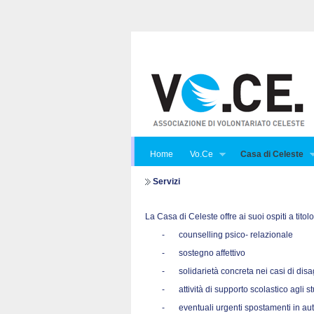
Home
Vo.Ce
Casa di Celeste
Servizi
La Casa di Celeste offre ai suoi ospiti a titol
-
counselling psico- relazionale
-
sostegno affettivo
-
solidarietà concreta nei casi di di
-
attività di supporto scolastico agli s
-
eventuali urgenti spostamenti in au