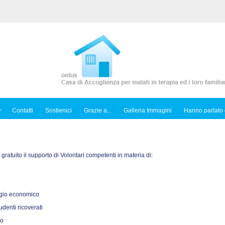
Contatti
Sostienici
Grazie a...
Galleria Immagini
Hanno parlato 
o gratuito il supporto di Volontari competenti in materia di:
sagio economico
tudenti ricoverati
to