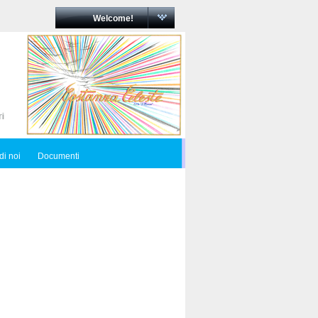
Welcome!
di noi
Documenti