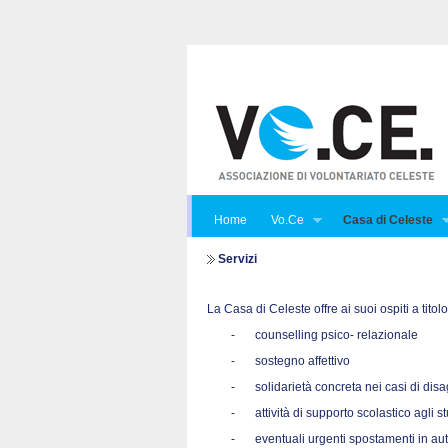
Home
Vo.Ce
Casa di Celeste
Servizi
La Casa di Celeste offre ai suoi ospiti a titol
-
counselling psico- relazionale
-
sostegno affettivo
-
solidarietà concreta nei casi di di
-
attività di supporto scolastico agli s
-
eventuali urgenti spostamenti in au