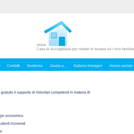
Contatti
Sostienici
Grazie a...
Galleria Immagini
Hanno parlato 
o gratuito il supporto di Volontari competenti in materia di:
sagio economico
tudenti ricoverati
to