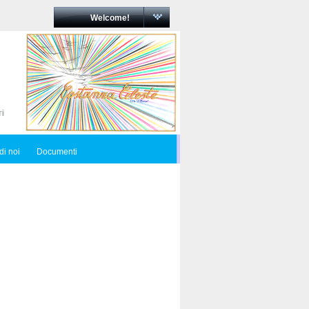
Welcome!
di noi
Documenti