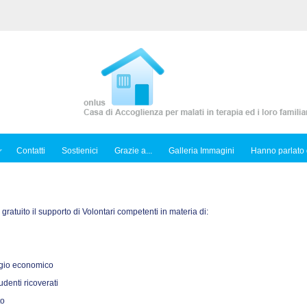
Contatti
Sostienici
Grazie a...
Galleria Immagini
Hanno parlato 
o gratuito il supporto di Volontari competenti in materia di:
sagio economico
tudenti ricoverati
to