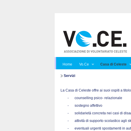
Home
Vo.Ce
Casa di Celeste
Servizi
La Casa di Celeste offre ai suoi ospiti a titol
-
counselling psico- relazionale
-
sostegno affettivo
-
solidarietà concreta nei casi di di
-
attività di supporto scolastico agli s
-
eventuali urgenti spostamenti in au