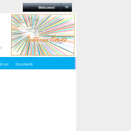
Welcome!
di noi
Documenti