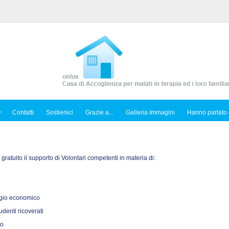
Contatti
Sostienici
Grazie a...
Galleria Immagini
Hanno parlato 
o gratuito il supporto di Volontari competenti in materia di:
sagio economico
tudenti ricoverati
to