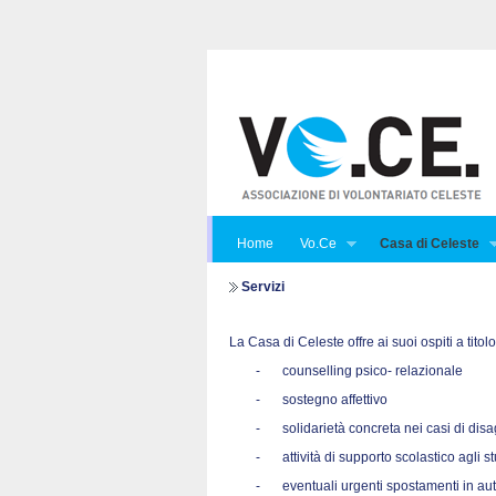
Home
Vo.Ce
Casa di Celeste
Servizi
La Casa di Celeste offre ai suoi ospiti a titol
-
counselling psico- relazionale
-
sostegno affettivo
-
solidarietà concreta nei casi di di
-
attività di supporto scolastico agli s
-
eventuali urgenti spostamenti in au