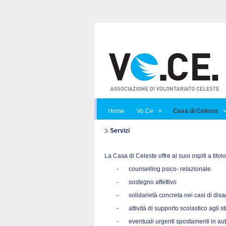
Home
Vo.Ce
Casa di Celeste
Servizi
La Casa di Celeste offre ai suoi ospiti a titol
-
counselling psico- relazionale
-
sostegno affettivo
-
solidarietà concreta nei casi di di
-
attività di supporto scolastico agli s
-
eventuali urgenti spostamenti in au