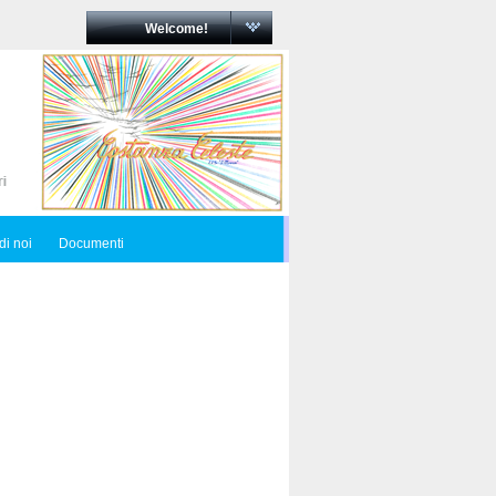
Welcome!
di noi
Documenti