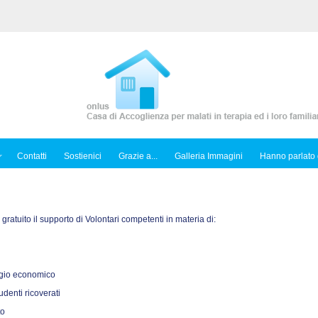
Contatti
Sostienici
Grazie a...
Galleria Immagini
Hanno parlato 
o gratuito il supporto di Volontari competenti in materia di:
sagio economico
tudenti ricoverati
to