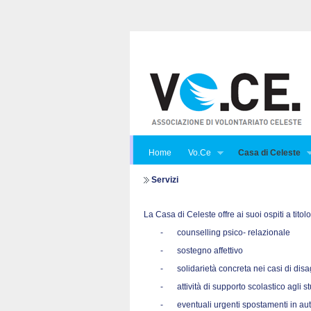
Home
Vo.Ce
Casa di Celeste
Servizi
La Casa di Celeste offre ai suoi ospiti a titol
-
counselling psico- relazionale
-
sostegno affettivo
-
solidarietà concreta nei casi di di
-
attività di supporto scolastico agli s
-
eventuali urgenti spostamenti in au