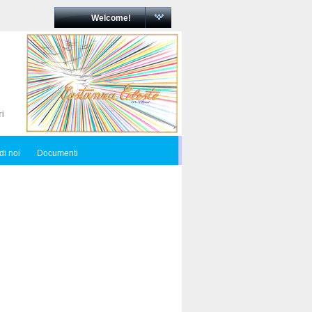
Welcome!
di noi
Documenti