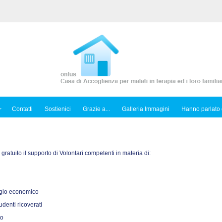
Contatti
Sostienici
Grazie a...
Galleria Immagini
Hanno parlato 
o gratuito il supporto di Volontari competenti in materia di:
sagio economico
tudenti ricoverati
to