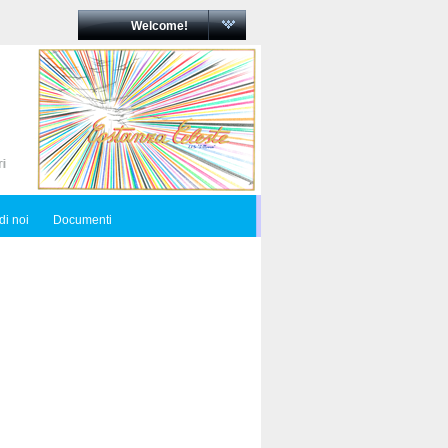
Welcome!
di noi
Documenti