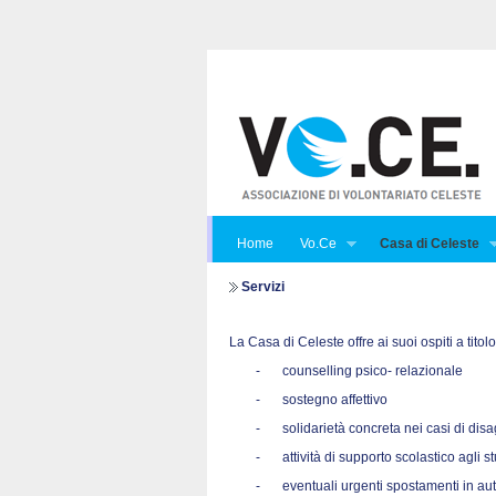
Home
Vo.Ce
Casa di Celeste
Servizi
La Casa di Celeste offre ai suoi ospiti a titol
-
counselling psico- relazionale
-
sostegno affettivo
-
solidarietà concreta nei casi di di
-
attività di supporto scolastico agli s
-
eventuali urgenti spostamenti in au