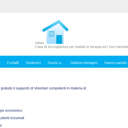
Contatti
Sostienici
Grazie a...
Galleria Immagini
Hanno parlato 
o gratuito il supporto di Volontari competenti in materia di:
sagio economico
tudenti ricoverati
to