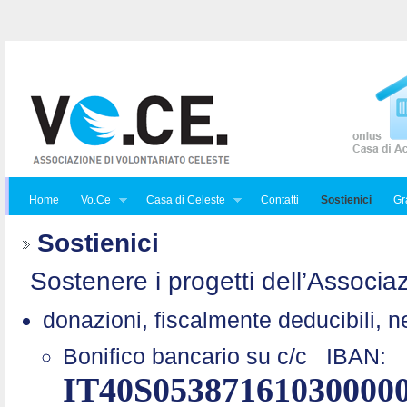
Home
Vo.Ce
Casa di Celeste
Contatti
Sostienici
Gra
Sostienici
Sostenere i progetti dell’Associaz
donazioni, fiscalmente deducibili, n
Bonifico bancario su c/c
IBAN:
IT40S05387161030000