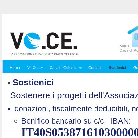
Home
Vo.Ce
Casa di Celeste
Contatti
Sostienici
Gra
Sostienici
Sostenere i progetti dell’Associaz
donazioni, fiscalmente deducibili, n
Bonifico bancario su c/c
IBAN:
IT40S05387161030000