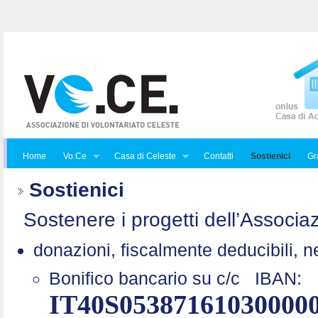
Home
Vo.Ce
Casa di Celeste
Contatti
Sostienici
Gra
Sostienici
Sostenere i progetti dell’Associaz
donazioni, fiscalmente deducibili, n
Bonifico bancario su c/c
IBAN:
IT40S05387161030000