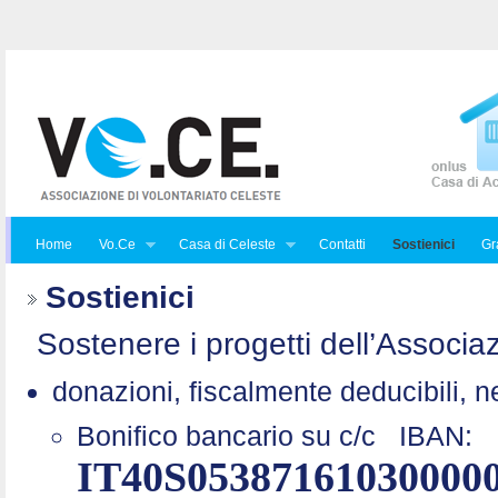
Home
Vo.Ce
Casa di Celeste
Contatti
Sostienici
Gra
Sostienici
Sostenere i progetti dell’Associaz
donazioni, fiscalmente deducibili, n
Bonifico bancario su c/c
IBAN:
IT40S05387161030000