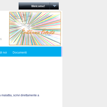
Welcome!
di noi
Documenti
 malattia, scrivi direttamente a