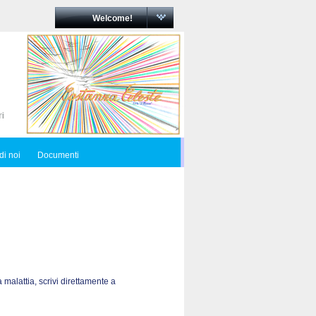
Welcome!
di noi
Documenti
 malattia, scrivi direttamente a