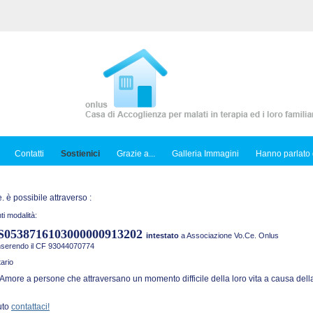
Contatti
Sostienici
Grazie a...
Galleria Immagini
Hanno parlato 
 è possibile attraverso :
ti modalità:
S0538716103000000913202
intestato
a Associazione Vo.Ce. Onlus
inserendo il CF 93044070774
ario
Amore a persone che attraversano un momento difficile della loro vita a causa della
uto
contattaci!