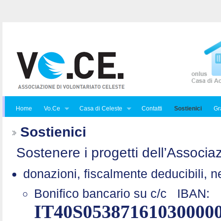
Home
Vo.Ce
Casa di Celeste
Contatti
Sostienici
Gra
Sostienici
Sostenere i progetti dell’Associaz
donazioni, fiscalmente deducibili, n
Bonifico bancario su c/c
IBAN:
IT40S05387161030000