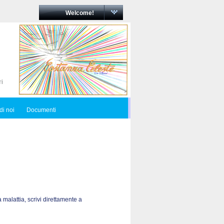
Welcome!
di noi
Documenti
 malattia, scrivi direttamente a