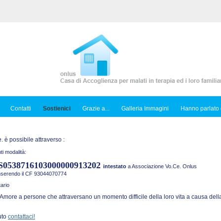
Contatti
Sostienici
Grazie a...
Galleria Immagini
Hanno parlato 
 è possibile attraverso :
ti modalità:
S0538716103000000913202
intestato
a Associazione Vo.Ce. Onlus
inserendo il CF 93044070774
ario
Amore a persone che attraversano un momento difficile della loro vita a causa della
uto
contattaci!