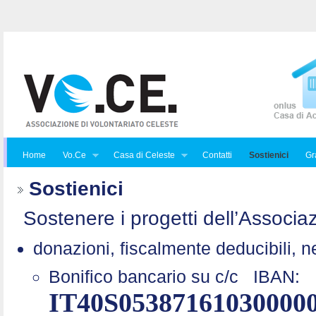
Home
Vo.Ce
Casa di Celeste
Contatti
Sostienici
Gra
Sostienici
Sostenere i progetti dell’Associaz
donazioni, fiscalmente deducibili, n
Bonifico bancario su c/c
IBAN:
IT40S05387161030000