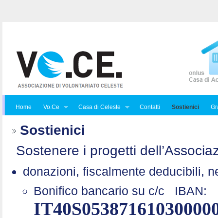
Home
Vo.Ce
Casa di Celeste
Contatti
Sostienici
Gra
Sostienici
Sostenere i progetti dell’Associaz
donazioni, fiscalmente deducibili, n
Bonifico bancario su c/c
IBAN:
IT40S05387161030000