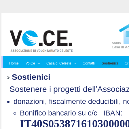
Home
Vo.Ce
Casa di Celeste
Contatti
Sostienici
Gra
Sostienici
Sostenere i progetti dell’Associaz
donazioni, fiscalmente deducibili, n
Bonifico bancario su c/c
IBAN:
IT40S05387161030000