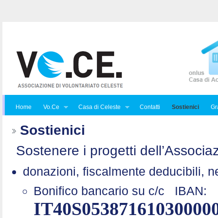
Home
Vo.Ce
Casa di Celeste
Contatti
Sostienici
Gra
Sostienici
Sostenere i progetti dell’Associaz
donazioni, fiscalmente deducibili, n
Bonifico bancario su c/c
IBAN:
IT40S05387161030000