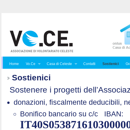
Home
Vo.Ce
Casa di Celeste
Contatti
Sostienici
Gra
Sostienici
Sostenere i progetti dell’Associaz
donazioni, fiscalmente deducibili, n
Bonifico bancario su c/c
IBAN:
IT40S05387161030000