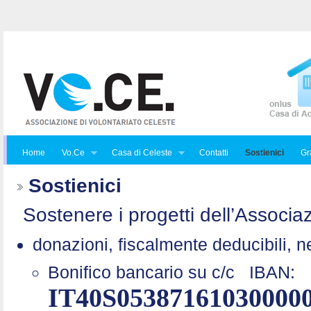
Home
Vo.Ce
Casa di Celeste
Contatti
Sostienici
Gra
Sostienici
Sostenere i progetti dell’Associaz
donazioni, fiscalmente deducibili, n
Bonifico bancario su c/c
IBAN:
IT40S05387161030000